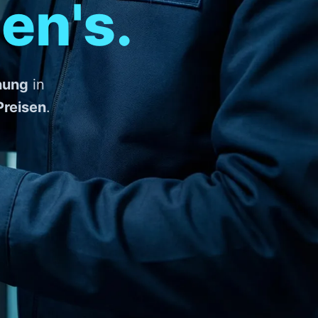
en's.
nung
in
Preisen
.