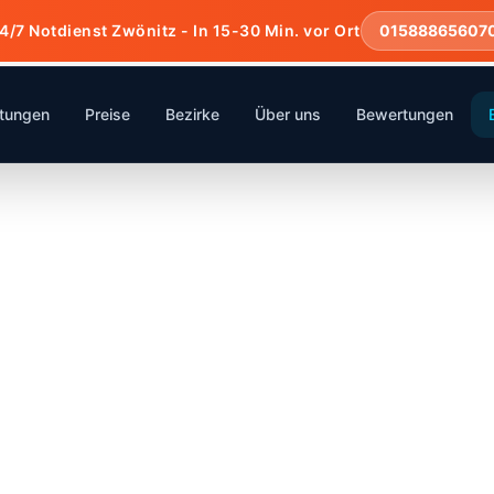
4/7 Notdienst Zwönitz - In 15-30 Min. vor Ort
01588865607
stungen
Preise
Bezirke
Über uns
Bewertungen