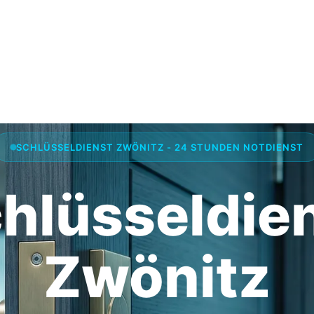
SCHLÜSSELDIENST ZWÖNITZ - 24 STUNDEN NOTDIENST
hlüsseldie
Zwönitz