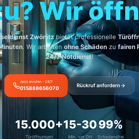
zu? Wir öffn
seldienst Zwönitz
bietet professionelle
Türöff
Minuten
. Wir arbeiten
ohne Schäden
zu
fairen 
24/7 Notdienst
!
Jetzt anrufen - 24/7
Rückruf anfordern
015888656070
15.000+
15-30
99%
Türöffnungen
Min. vor Ort
Schadensfrei