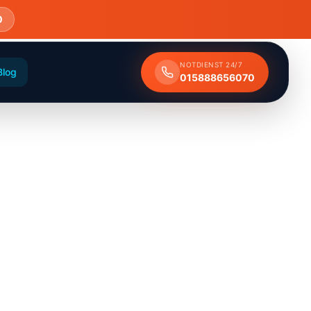
0
NOTDIENST 24/7
Blog
015888656070