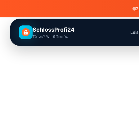
2
SchlossProfi24
Lei
Tür zu? Wir öffnen's.