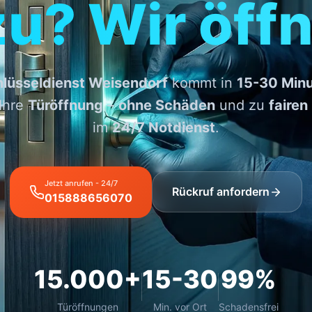
zu? Wir öffn
lüsseldienst Weisendorf
kommt in
15-30 Min
 Ihre
Türöffnung
–
ohne Schäden
und zu
fairen
im
24/7 Notdienst
.
Jetzt anrufen - 24/7
Rückruf anfordern
015888656070
15.000+
15-30
99%
Türöffnungen
Min. vor Ort
Schadensfrei