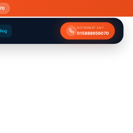
70
NOTDIENST 24/7
Blog
015888656070