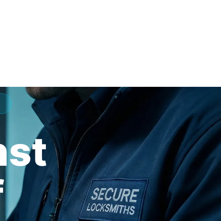
nst
f