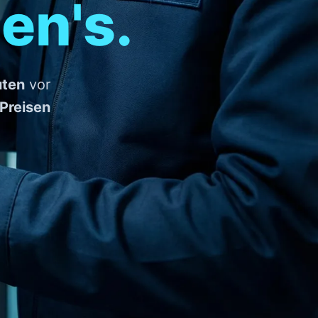
en's.
uten
vor
 Preisen