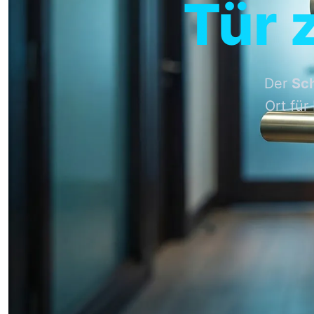
Tür 
Der
Sch
Ort für