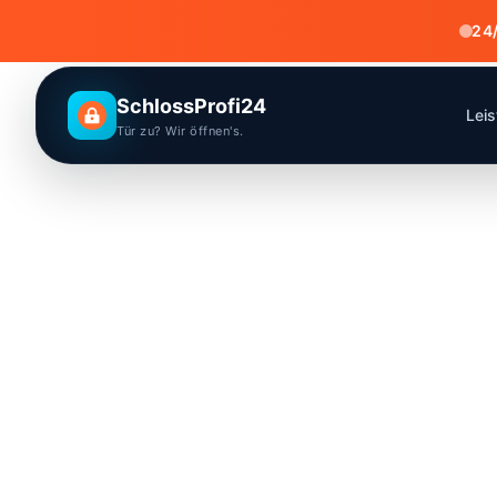
24/
SchlossProfi24
Lei
Tür zu? Wir öffnen's.