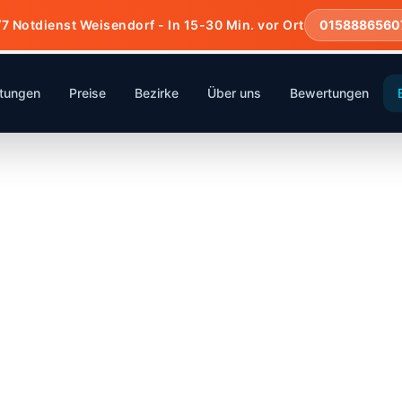
7 Notdienst Weisendorf - In 15-30 Min. vor Ort
0158886560
stungen
Preise
Bezirke
Über uns
Bewertungen