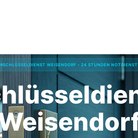
SCHLÜSSELDIENST WEISENDORF - 24 STUNDEN NOTDIENST
hlüsseldie
Weisendor