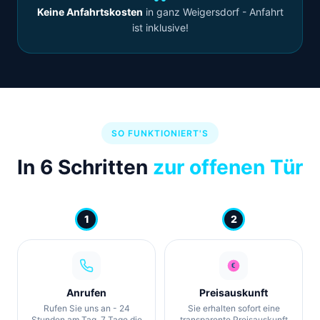
Keine Anfahrtskosten
in ganz Weigersdorf - Anfahrt
ist inklusive!
SO FUNKTIONIERT'S
In 6 Schritten
zur offenen Tür
1
2
Anrufen
Preisauskunft
Rufen Sie uns an - 24
Sie erhalten sofort eine
Stunden am Tag, 7 Tage die
transparente Preisauskunft