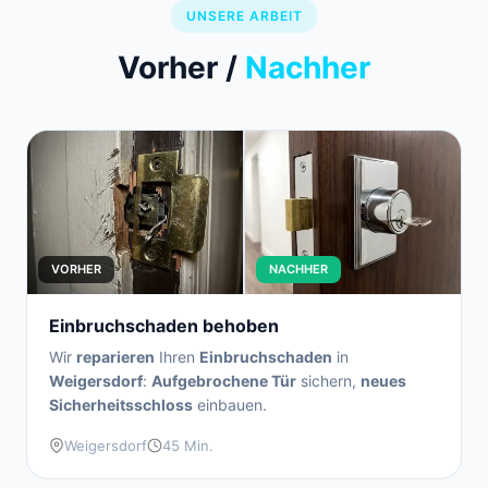
UNSERE ARBEIT
Vorher /
Nachher
VORHER
NACHHER
Einbruchschaden behoben
Wir
reparieren
Ihren
Einbruchschaden
in
Weigersdorf
:
Aufgebrochene Tür
sichern,
neues
Sicherheitsschloss
einbauen.
Weigersdorf
45 Min.