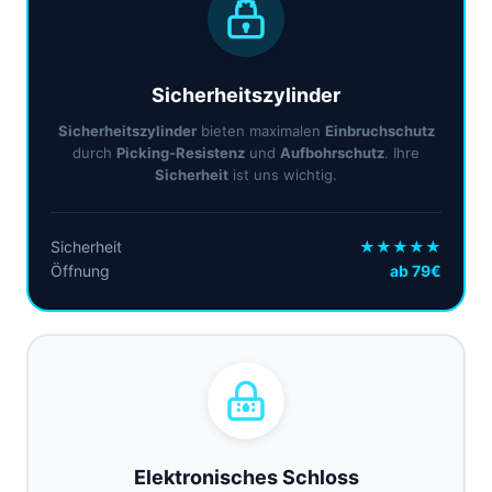
Sicherheitszylinder
Sicherheitszylinder
bieten maximalen
Einbruchschutz
durch
Picking-Resistenz
und
Aufbohrschutz
. Ihre
Sicherheit
ist uns wichtig.
Sicherheit
★★★★★
Öffnung
ab 79€
Elektronisches Schloss