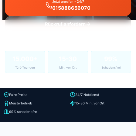
Jetzt anrufen - 24/7
015888656070
Rückruf anfordern
15.000+
15-30
99%
Türöffnungen
Min. vor Ort
Schadensfrei
Faire Preise
24/7 Notdienst
Meisterbetrieb
15-30 Min. vor Ort
99% schadensfrei