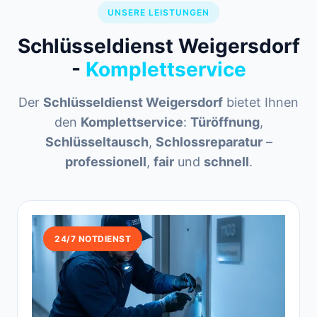
UNSERE LEISTUNGEN
Schlüsseldienst Weigersdorf
-
Komplettservice
Der
Schlüsseldienst Weigersdorf
bietet Ihnen
den
Komplettservice
:
Türöffnung
,
Schlüsseltausch
,
Schlossreparatur
–
professionell
,
fair
und
schnell
.
24/7 NOTDIENST