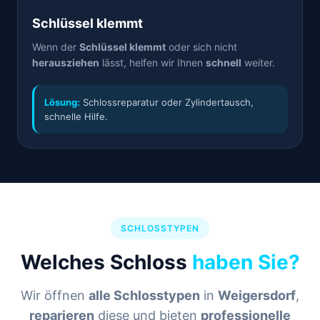
Schlüssel klemmt
Wenn der
Schlüssel klemmt
oder sich nicht
herausziehen
lässt, helfen wir Ihnen
schnell
weiter.
Lösung:
Schlossreparatur oder Zylindertausch,
schnelle Hilfe.
SCHLOSSTYPEN
Welches Schloss
haben Sie?
Wir öffnen
alle Schlosstypen
in
Weigersdorf
,
reparieren
diese und bieten
professionelle