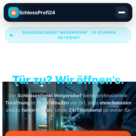
SchlossProfi24
SCHLÜSSELDIENST WEIGERSDORF - 24 STUNDEN
NOTDIENST
Schlüsseldienst
Weigersdorf
Tür zu? Wir öffnen's.
Der
Schlüsseldienst Weigersdorf
bietet professionelle
Türöffnung
in
15-30 Minuten
vor Ort, stets
ohne Schäden
und zu
fairen Preisen
. Unser
24/7 Notdienst
ist immer für
Sie da.