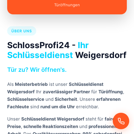
Türöffnungen
ÜBER UNS
SchlossProfi24 -
Ihr
Schlüsseldienst
Weigersdorf
Tür zu? Wir öffnen's.
Als
Meisterbetrieb
ist unser
Schlüsseldienst
Weigersdorf
Ihr
zuverlässiger Partner
für
Türöffnung
,
Schlüsselservice
und
Sicherheit
. Unsere
erfahrenen
Fachleute
sind
rund um die Uhr
erreichbar.
Unser
Schlüsseldienst Weigersdorf
steht für
faire
Preise
,
schnelle Reaktionszeiten
und
professionelle
Arbeit
. Das
Qualitätsversprechen
:
99% schadensfrei
.