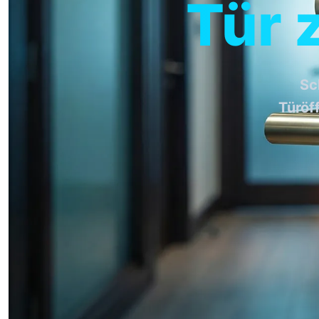
Tür 
Sc
Türöf