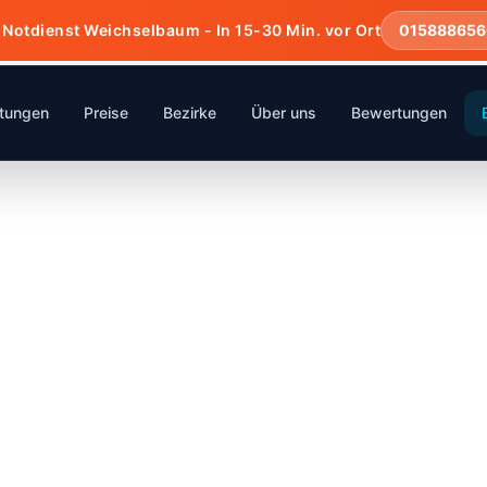
 Notdienst Weichselbaum - In 15-30 Min. vor Ort
01588865
stungen
Preise
Bezirke
Über uns
Bewertungen