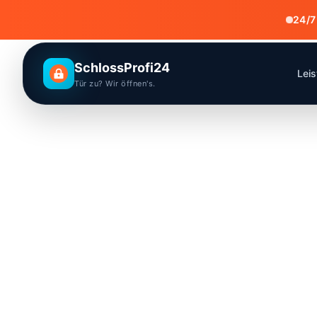
24/7
SchlossProfi24
Lei
Tür zu? Wir öffnen's.