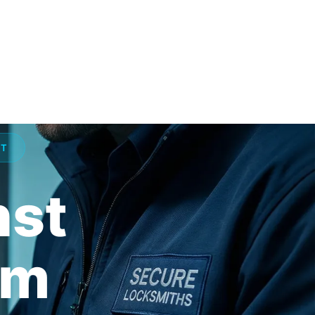
ST
nst
um