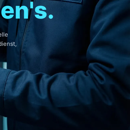
en's.
lle
dienst,