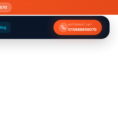
6070
NOTDIENST 24/7
Blog
015888656070