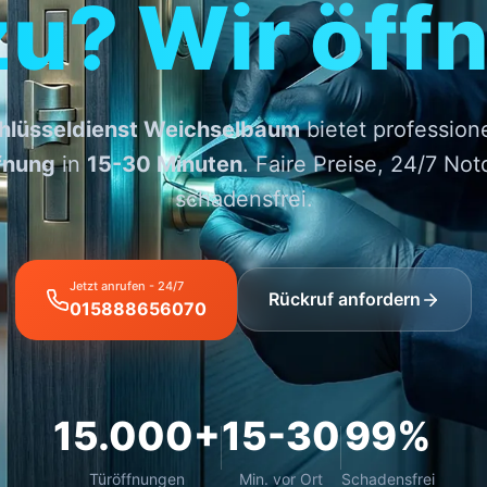
zu? Wir öffn
hlüsseldienst Weichselbaum
bietet professione
fnung
in
15-30 Minuten
. Faire Preise, 24/7 Not
schadensfrei.
Jetzt anrufen - 24/7
Rückruf anfordern
015888656070
15.000+
15-30
99%
Türöffnungen
Min. vor Ort
Schadensfrei