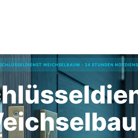
SCHLÜSSELDIENST WEICHSELBAUM - 24 STUNDEN NOTDIEN
hlüsseldie
eichselba