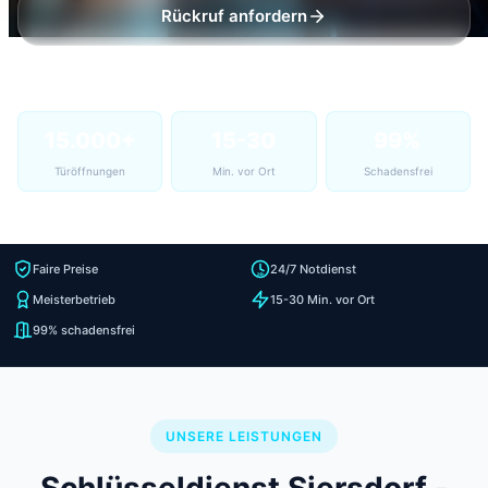
Rückruf anfordern
15.000+
15-30
99%
Türöffnungen
Min. vor Ort
Schadensfrei
Faire Preise
24/7 Notdienst
Meisterbetrieb
15-30 Min. vor Ort
99% schadensfrei
UNSERE LEISTUNGEN