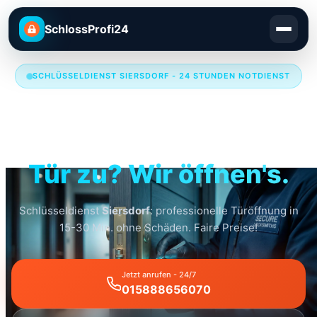
SchlossProfi24
SCHLÜSSELDIENST SIERSDORF - 24 STUNDEN NOTDIENST
Schlüsseldienst
Siersdorf
Tür zu? Wir öffnen's.
Schlüsseldienst
Siersdorf
: professionelle Türöffnung in
15-30 Min. ohne Schäden. Faire Preise!
Jetzt anrufen - 24/7
015888656070