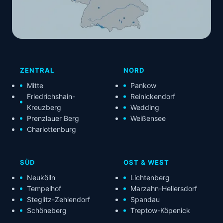
ZENTRAL
NORD
Mitte
Pankow
Friedrichshain-
Reinickendorf
Kreuzberg
Wedding
Prenzlauer Berg
Weißensee
Charlottenburg
SÜD
OST & WEST
Neukölln
Lichtenberg
Tempelhof
Marzahn-Hellersdorf
Steglitz-Zehlendorf
Spandau
Schöneberg
Treptow-Köpenick