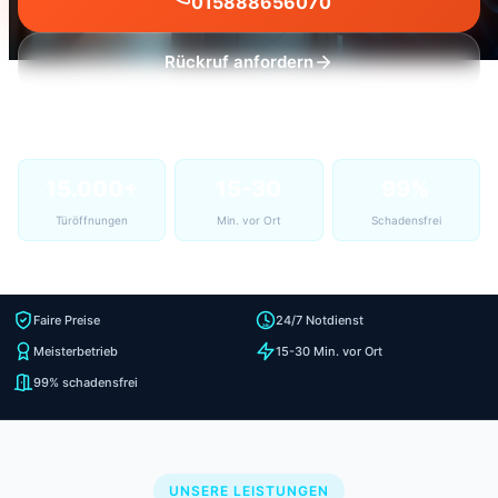
015888656070
Rückruf anfordern
15.000+
15-30
99%
Türöffnungen
Min. vor Ort
Schadensfrei
Faire Preise
24/7 Notdienst
Meisterbetrieb
15-30 Min. vor Ort
99% schadensfrei
UNSERE LEISTUNGEN