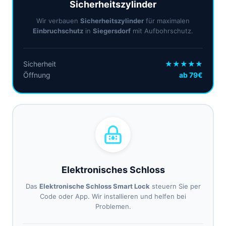
Sicherheitszylinder
Wir verbauen
Sicherheitszylinder
für maximalen
Einbruchschutz
in
Siegersdorf
mit Aufbohrschutz.
Sicherheit
★★★★★
Öffnung
ab 79€
Elektronisches Schloss
Das
Elektronische Schloss Smart Lock
steuern Sie per
Code oder App. Wir installieren und helfen bei
Problemen.