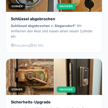
VORHER
NACHHER
Schlüssel abgebrochen
Schlüssel abgebrochen
in
Siegersdorf
? Wir
entfernen den Rest und bauen einen neuen Zylinder
ein.
Kreuzberg
30 Min.
VORHER
NACHHER
Sicherheits-Upgrade