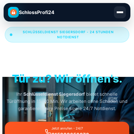
SchlossProfi24
SCHLÜSSELDIENST SIEGERSDORF - 24 STUNDEN
NOTDIENST
Schlüsseldienst
Siegersdorf
Tür zu? Wir öffnen's.
Ihr
Schlüsseldienst Siegersdorf
bietet schnelle
Türöffnung in 15-30 Min. Wir arbeiten ohne Schäden und
garantieren faire Preise sowie 24/7 Notdienst.
Jetzt anrufen - 24/7