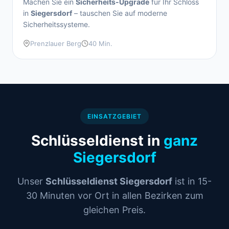
Machen Sie ein
Sicherheits-Upgrade
für Ihr Schloss
in
Siegersdorf
– tauschen Sie auf moderne
Sicherheitssysteme.
Prenzlauer Berg
40 Min.
EINSATZGEBIET
Schlüsseldienst in
ganz
Siegersdorf
Unser
Schlüsseldienst Siegersdorf
ist in 15-
30 Minuten vor Ort in allen Bezirken zum
gleichen Preis.