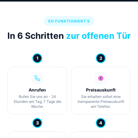
SO FUNKTIONIERT'S
In 6 Schritten
zur offenen Tür
1
2
Anrufen
Preisauskunft
Rufen Sie uns an - 24
Sie erhalten sofort eine
Stunden am Tag, 7 Tage die
transparente Preisauskunft
Woche.
am Telefon.
3
4