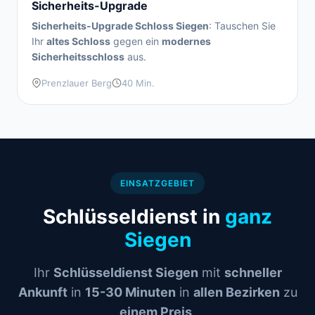
Sicherheits-Upgrade
Sicherheits-Upgrade Schloss Siegen
: Tauschen Sie
Ihr
altes Schloss
gegen ein
modernes
Sicherheitsschloss
aus.
Prenzlauer Berg
40 Min.
EINSATZGEBIET
Schlüsseldienst in
ganz
Siegen
Ihr
Schlüsseldienst Siegen
mit
schneller
Ankunft
in
15-30 Minuten
in
allen Bezirken
zu
einem Preis
.