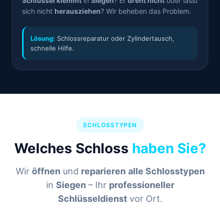
Schlüssel klemmt
in
Siegen
? Er
dreht nicht
oder lässt
sich nicht
herausziehen
? Wir beheben das Problem.
Lösung:
Schlossreparatur oder Zylindertausch,
schnelle Hilfe.
SCHLOSSTYPEN
Welches Schloss
haben Sie?
Wir
öffnen
und
reparieren
alle Schlosstypen
in
Siegen
– Ihr
professioneller
Schlüsseldienst
vor Ort.