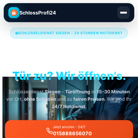
SchlossProfi24
SCHLÜSSELDIENST SIEGEN - 24 STUNDEN NOTDIENST
Schlüsseldienst
Siegen
Tür zu? Wir öffnen's.
Schlüsseldienst
Siegen
-
Türöffnung
in
15-30 Minuten
vor Ort,
ohne Schäden
und zu
fairen Preisen
. Wir sind Ihr
24/7 Notdienst
.
Jetzt anrufen - 24/7
015888656070