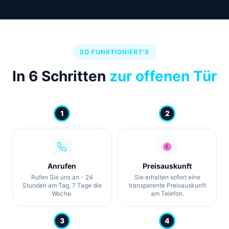
SO FUNKTIONIERT'S
In 6 Schritten
zur offenen Tür
1
2
Anrufen
Preisauskunft
Rufen Sie uns an - 24
Sie erhalten sofort eine
Stunden am Tag, 7 Tage die
transparente Preisauskunft
Woche.
am Telefon.
3
4