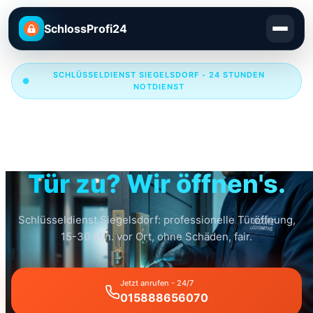
SchlossProfi24
SCHLÜSSELDIENST SIEGELSDORF - 24 STUNDEN
NOTDIENST
Schlüsseldienst
Siegelsdorf
Tür zu? Wir öffnen's.
Schlüsseldienst Siegelsdorf: professionelle Türöffnung,
15-30 Min. vor Ort, ohne Schäden, fair.
Jetzt anrufen - 24/7
015888656070