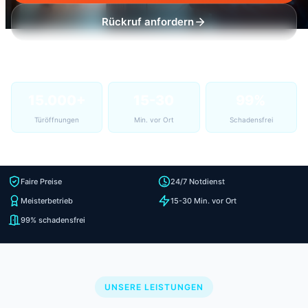
Rückruf anfordern
15.000+
15-30
99%
Türöffnungen
Min. vor Ort
Schadensfrei
Faire Preise
24/7 Notdienst
Meisterbetrieb
15-30 Min. vor Ort
99% schadensfrei
UNSERE LEISTUNGEN