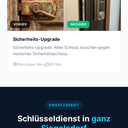
VORHER
NACHHER
Sicherheits-Upgrade
Sicherheits-Upgrade: Altes Schloss tauschen gegen
modernes Sicherheitsschloss.
Prenzlauer Berg
40 Min.
EINSATZGEBIET
Schlüsseldienst in
ganz