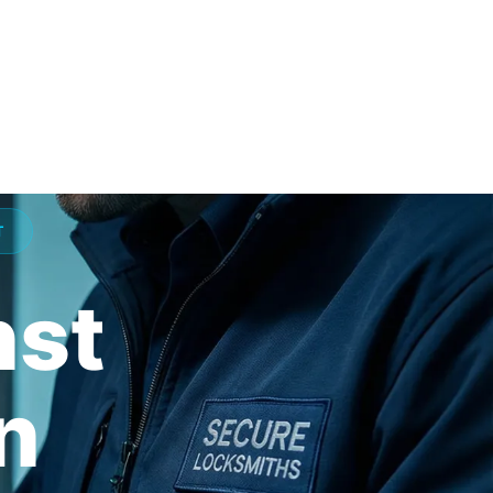
T
nst
n