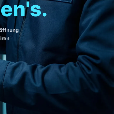
en's.
öffnung
iren