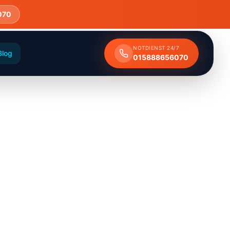
070
NOTDIENST 24/7
Blog
015888656070