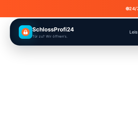
24/
SchlossProfi24
Lei
Tür zu? Wir öffnen's.