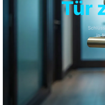
Tür 
Schlüss
in
1