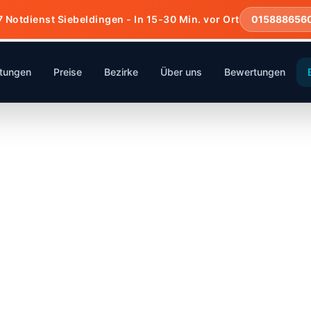
7 Notdienst Siebeldingen - In 15-30 Min. vor Ort
015888656
stungen
Preise
Bezirke
Über uns
Bewertungen