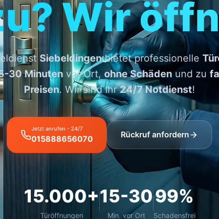
zu? Wir öffn
eldienst
Siebeldingen
bietet professionelle
Tür
5-30 Minuten
vor Ort,
ohne Schäden
und zu
fa
Preisen
. Wir sind Ihr
24/7 Notdienst
!
Jetzt anrufen - 24/7
Rückruf anfordern
015888656070
15.000+
15-30
99%
Türöffnungen
Min. vor Ort
Schadensfrei