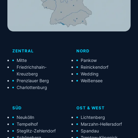
ZENTRAL
NORD
Mitte
Pankow
Friedrichshain-
Reinickendorf
Kreuzberg
Wedding
Prenzlauer Berg
Weißensee
Charlottenburg
SÜD
OST & WEST
Neukölln
Lichtenberg
Tempelhof
Marzahn-Hellersdorf
Steglitz-Zehlendorf
Spandau
Schöneberg
Treptow-Köpenick