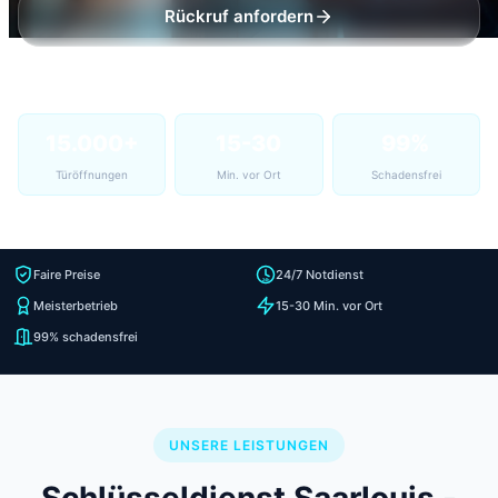
Rückruf anfordern
15.000+
15-30
99%
Türöffnungen
Min. vor Ort
Schadensfrei
Faire Preise
24/7 Notdienst
Meisterbetrieb
15-30 Min. vor Ort
99% schadensfrei
UNSERE LEISTUNGEN