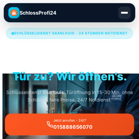
SchlossProfi24
SCHLÜSSELDIENST SAARLOUIS - 24 STUNDEN NOTDIENST
Schlüsseldienst
Saarlouis
Tür zu? Wir öffnen's.
Schlüsseldienst
Saarlouis
: Türöffnung in 15-30 Min. ohne
Schäden, faire Preise, 24/7 Notdienst.
Jetzt anrufen - 24/7
015888656070