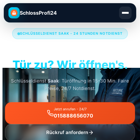
SchlossProfi24
SCHLÜSSELDIENST SAAK - 24 STUNDEN NOTDIENST
Schlüsseldienst Saak
Tür zu? Wir öffnen's.
Schlüsseldienst
Saak
: Türöffnung in 15-30 Min. Faire
Preise, 24/7 Notdienst.
Jetzt anrufen - 24/7
015888656070
Rückruf anfordern