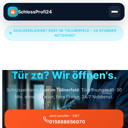
SchlossProfi24
SCHLÜSSELDIENST RUST IM TULLNERFELD - 24 STUNDEN
NOTDIENST
Schlüsseldienst Rust
im Tullnerfeld
Tür zu? Wir öffnen's.
Schlüsseldienst
Rust im Tullnerfeld
: Türöffnung in 15-30
Min. ohne Schaden, faire Preise, 24/7 Notdienst.
Jetzt anrufen - 24/7
015888656070