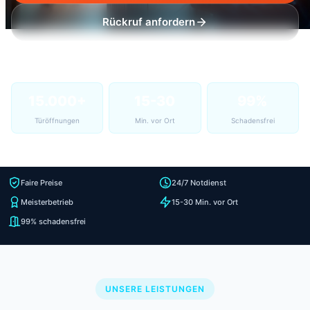
Rückruf anfordern
15.000+
15-30
99%
Türöffnungen
Min. vor Ort
Schadensfrei
Faire Preise
24/7 Notdienst
Meisterbetrieb
15-30 Min. vor Ort
99% schadensfrei
UNSERE LEISTUNGEN