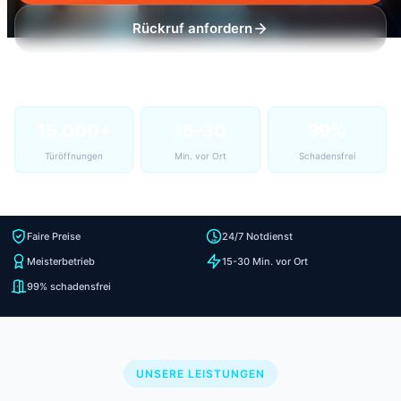
Rückruf anfordern
15.000+
15-30
99%
Türöffnungen
Min. vor Ort
Schadensfrei
Faire Preise
24/7 Notdienst
Meisterbetrieb
15-30 Min. vor Ort
99% schadensfrei
UNSERE LEISTUNGEN