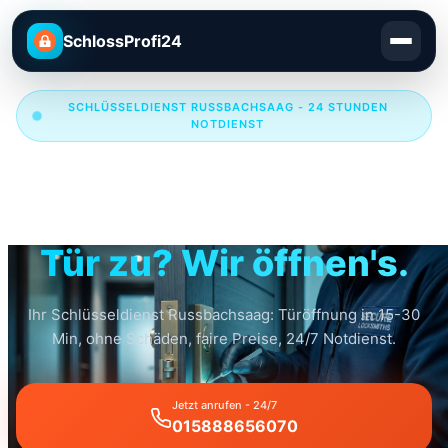
SchlossProfi24
SCHLÜSSELDIENST RUSSBACHSAAG - 24 STUNDEN
NOTDIENST
Schlüsseldienst
Russbachsaag
Tür zu? Wir öffnen's.
Ihr Schlüsseldienst Russbachsaag: Türöffnung in 15-30
Min, ohne Schäden, faire Preise, 24/7 Notdienst.
Jetzt anrufen - 24/7
015888656070