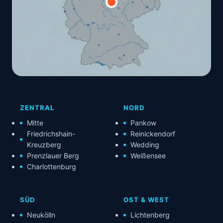
ZENTRAL
NORD
Mitte
Pankow
Friedrichshain-
Reinickendorf
Kreuzberg
Wedding
Prenzlauer Berg
Weißensee
Charlottenburg
SÜD
OST & WEST
Neukölln
Lichtenberg