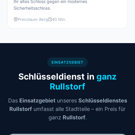
Ihr altes Schloss gegen ein modernes
Sicherheitsschloss.
Prenzlauer Berg
40 Min.
EINSATZGEBIET
Schlüsseldienst in
ganz
Rullstorf
Das
Einsatzgebiet
unseres
Schlüsseldienstes
Rullstorf
umfasst alle Stadtteile – ein Preis für
ganz
Rullstorf
.