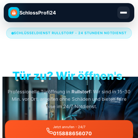
SchlossProfi24
SCHLÜSSELDIENST RULLSTORF - 24 STUNDEN NOTDIENST
Schlüsseldienst
Rullstorf
Tür zu? Wir öffnen's.
Professionelle Türöffnung in
Rullstorf
: Wir sind in 15-30
Min. vor Ort, arbeiten ohne Schäden und bieten faire
Preise im 24/7 Notdienst.
Jetzt anrufen - 24/7
015888656070