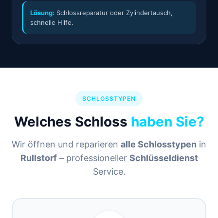
Lösung:
Schlossreparatur oder Zylindertausch,
schnelle Hilfe.
SCHLOSSTYPEN
Welches Schloss
haben Sie?
Wir öffnen und reparieren
alle Schlosstypen
in
Rullstorf
– professioneller
Schlüsseldienst
Service.