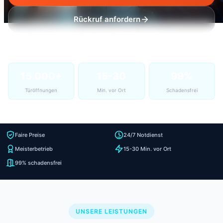
Rückruf anfordern
15.000+
15-30
99%
Türöffnungen
Min. vor Ort
Schadensfrei
Faire Preise
24/7 Notdienst
Meisterbetrieb
15-30 Min. vor Ort
99% schadensfrei
UNSERE LEISTUNGEN