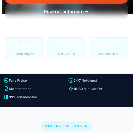
Rückruf anfordern
15.000+
15-30
99%
Türöffnungen
Min. vor Ort
Schadensfrei
Faire Preise
24/7 Notdienst
Meisterbetrieb
15-30 Min. vor Ort
99% schadensfrei
UNSERE LEISTUNGEN