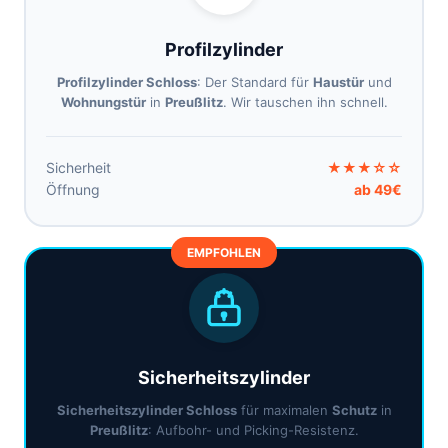
Profilzylinder
Profilzylinder Schloss
: Der Standard für
Haustür
und
Wohnungstür
in
Preußlitz
. Wir tauschen ihn schnell.
Sicherheit
★★★☆☆
Öffnung
ab 49€
EMPFOHLEN
Sicherheitszylinder
Sicherheitszylinder Schloss
für maximalen
Schutz
in
Preußlitz
: Aufbohr- und Picking-Resistenz.