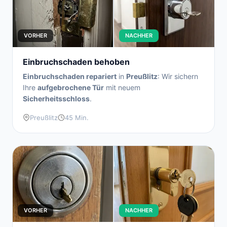
VORHER
NACHHER
Einbruchschaden behoben
Einbruchschaden repariert
in
Preußlitz
: Wir sichern
Ihre
aufgebrochene Tür
mit neuem
Sicherheitsschloss
.
Preußlitz
45 Min.
VORHER
NACHHER