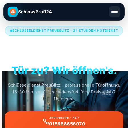
SchlossProfi24
SCHLÜSSELDIENST PREUSSLITZ - 24 STUNDEN NOTDIENST
Schlüsseldienst
Preußlitz
Tür zu? Wir öffnen's.
Schlüsseldienst
Preußlitz
– professionelle
Türöffnung
.
15–30 Min. vor Ort, schadensfrei, faire Preise, 24/7
Notdienst.
Jetzt anrufen - 24/7
015888656070