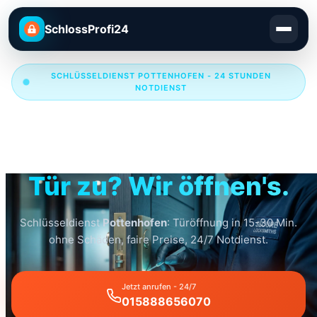
SchlossProfi24
SCHLÜSSELDIENST POTTENHOFEN - 24 STUNDEN
NOTDIENST
Schlüsseldienst
Pottenhofen
Tür zu? Wir öffnen's.
Schlüsseldienst
Pottenhofen
: Türöffnung in 15-30 Min.
ohne Schäden, faire Preise, 24/7 Notdienst.
Jetzt anrufen - 24/7
015888656070