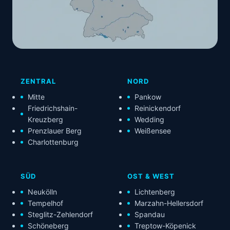
ZENTRAL
NORD
Mitte
Pankow
Friedrichshain-
Reinickendorf
Kreuzberg
Wedding
Prenzlauer Berg
Weißensee
Charlottenburg
SÜD
OST & WEST
Neukölln
Lichtenberg
Tempelhof
Marzahn-Hellersdorf
Steglitz-Zehlendorf
Spandau
Schöneberg
Treptow-Köpenick