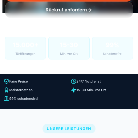
Rückruf anfordern
15.000+
15-30
99%
Türöffnungen
Min. vor Ort
Schadensfrei
Faire Preise
24/7 Notdienst
Meisterbetrieb
15-30 Min. vor Ort
99% schadensfrei
UNSERE LEISTUNGEN