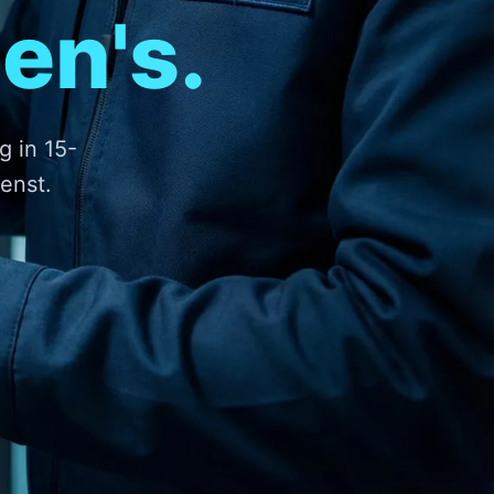
en's.
g in 15-
enst.