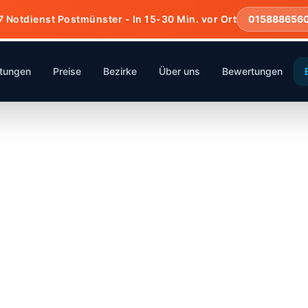
7 Notdienst Postmünster - In 15-30 Min. vor Ort
015888656
stungen
Preise
Bezirke
Über uns
Bewertungen