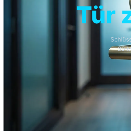
Tür 
Schlüss
30 M