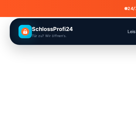
24/
SchlossProfi24
Lei
Tür zu? Wir öffnen's.