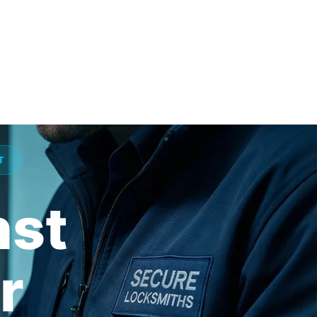
T
nst
r