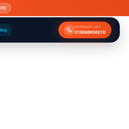
070
NOTDIENST 24/7
Blog
015888656070