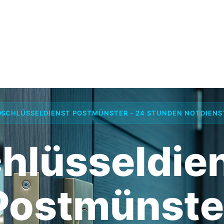
SCHLÜSSELDIENST POSTMÜNSTER - 24 STUNDEN NOTDIENS
hlüsseldie
Postmünste