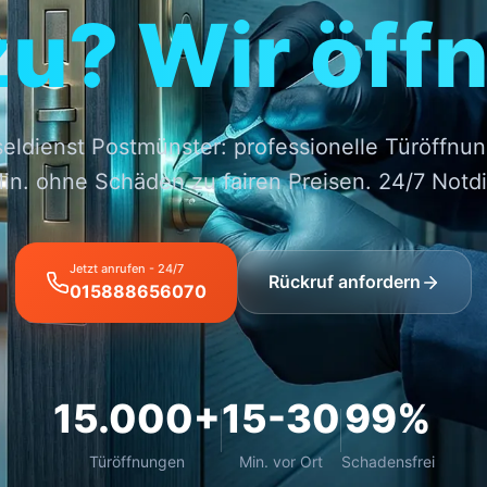
zu? Wir öffn
eldienst Postmünster: professionelle Türöffnun
in. ohne Schäden zu fairen Preisen. 24/7 Notdi
Jetzt anrufen - 24/7
Rückruf anfordern
015888656070
15.000+
15-30
99%
Türöffnungen
Min. vor Ort
Schadensfrei