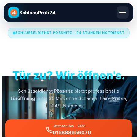
SchlossProfi24
SCHLÜSSELDIENST PÖSSNITZ - 24 STUNDEN NOTDIENST
Schlüsseldienst
Pössnitz
Tür zu? Wir öffnen's.
Schlüsseldienst
Pössnitz
bietet professionelle
Türöffnung
in 15-30 Min. ohne Schäden. Faire Preise,
24/7 Notdienst.
Jetzt anrufen - 24/7
015888656070