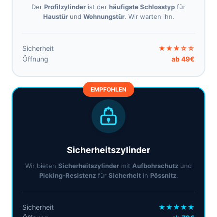
Der
Profilzylinder
ist der
häufigste Schlosstyp
für
Haustür
und
Wohnungstür
. Wir warten ihn.
Sicherheit
★★★☆☆
Öffnung
ab 49€
EMPFOHLEN
Sicherheitszylinder
Wir bieten
Sicherheitszylinder
mit
Aufbohrschutz
und
Picking-Resistenz
für
Sicherheit
in
Pössnitz
.
Sicherheit
★★★★★