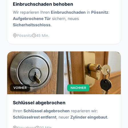
Einbruchschaden behoben
Wir reparieren Ihren
Einbruchschaden
in
Pössnitz
:
Aufgebrochene Tür
sichern, neues
Sicherheitsschloss
.
Pössnitz
45 Min.
VORHER
NACHHER
Schlüssel abgebrochen
Ihren
Schlüssel abgebrochen
reparieren wir:
Schlüsselrest entfernt
, neuer
Zylinder eingebaut
.
Kreuzberg
30 Min.