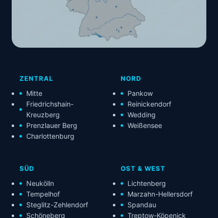
ZENTRAL
NORD
Mitte
Pankow
Friedrichshain-
Reinickendorf
Kreuzberg
Wedding
Prenzlauer Berg
Weißensee
Charlottenburg
SÜD
OST & WEST
Neukölln
Lichtenberg
Tempelhof
Marzahn-Hellersdorf
Steglitz-Zehlendorf
Spandau
Schöneberg
Treptow-Köpenick