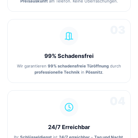
Preisauskunft
am Telefon. Keine Überraschungen.
03
99% Schadensfrei
Wir garantieren
99% schadensfreie Türöffnung
durch
professionelle Technik
in
Pössnitz
.
04
24/7 Erreichbar
Ihr
Schlüsseldienst
ist
24/7 erreichbar
–
Tag und Nacht
,