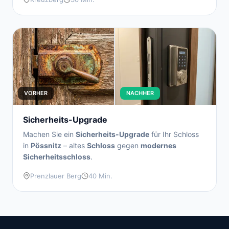
VORHER
NACHHER
Sicherheits-Upgrade
Machen Sie ein
Sicherheits-Upgrade
für Ihr Schloss
in
Pössnitz
– altes
Schloss
gegen
modernes
Sicherheitsschloss
.
Prenzlauer Berg
40 Min.