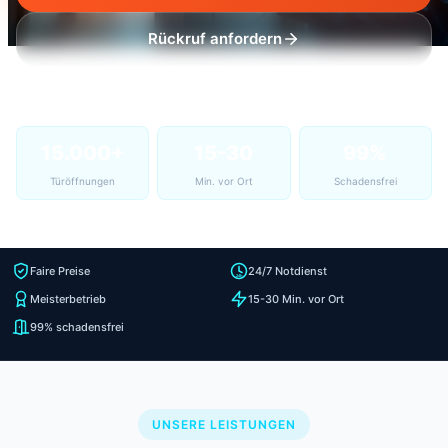
Rückruf anfordern
15.000+
15-30
99%
Türöffnungen
Min. vor Ort
Schadensfrei
Faire Preise
24/7 Notdienst
Meisterbetrieb
15-30 Min. vor Ort
99% schadensfrei
UNSERE LEISTUNGEN