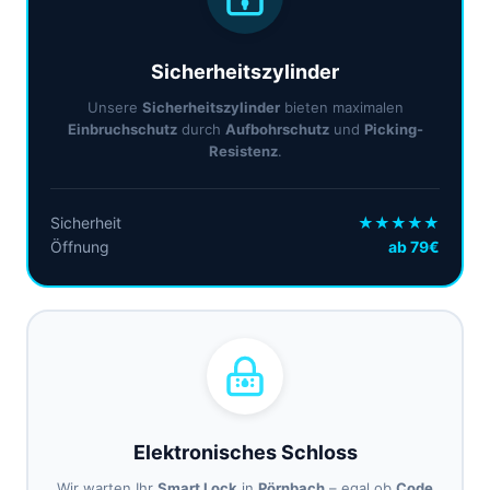
Sicherheitszylinder
Unsere
Sicherheitszylinder
bieten maximalen
Einbruchschutz
durch
Aufbohrschutz
und
Picking-
Resistenz
.
Sicherheit
★★★★★
Öffnung
ab 79€
Elektronisches Schloss
Wir warten Ihr
Smart Lock
in
Pörnbach
– egal ob
Code