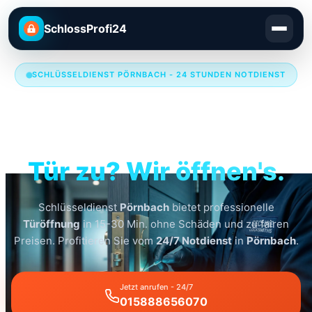
SchlossProfi24
SCHLÜSSELDIENST PÖRNBACH - 24 STUNDEN NOTDIENST
Schlüsseldienst
Pörnbach
Tür zu? Wir öffnen's.
Schlüsseldienst
Pörnbach
bietet professionelle
Türöffnung
in 15-30 Min. ohne Schäden und zu fairen
Preisen. Profitieren Sie vom
24/7 Notdienst
in
Pörnbach
.
Jetzt anrufen - 24/7
015888656070