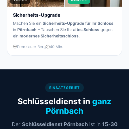
VORHER
NACHHER
Sicherheits-Upgrade
Machen Sie ein
Sicherheits-Upgrade
für Ihr
Schloss
in
Pörnbach
– Tauschen Sie Ihr
altes Schloss
gegen
ein
modernes Sicherheitsschloss
.
Prenzlauer Berg
40 Min.
EINSATZGEBIET
Schlüsseldienst in
ganz
Pörnbach
Der
Schlüsseldienst Pörnbach
ist in
15-30