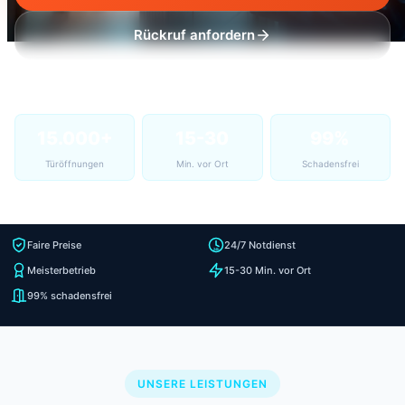
Rückruf anfordern
15.000+
15-30
99%
Türöffnungen
Min. vor Ort
Schadensfrei
Faire Preise
24/7 Notdienst
Meisterbetrieb
15-30 Min. vor Ort
99% schadensfrei
UNSERE LEISTUNGEN