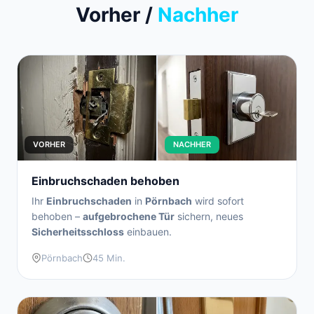
Vorher /
Nachher
VORHER
NACHHER
Einbruchschaden behoben
Ihr
Einbruchschaden
in
Pörnbach
wird sofort
behoben –
aufgebrochene Tür
sichern, neues
Sicherheitsschloss
einbauen.
Pörnbach
45 Min.