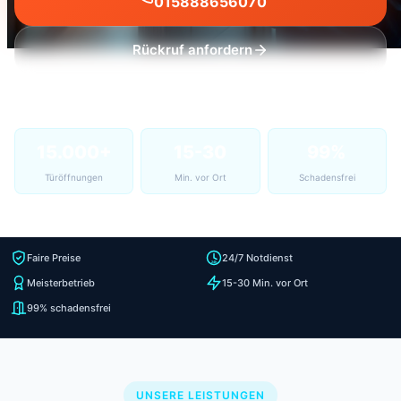
015888656070
Rückruf anfordern
15.000+
15-30
99%
Türöffnungen
Min. vor Ort
Schadensfrei
Faire Preise
24/7 Notdienst
Meisterbetrieb
15-30 Min. vor Ort
99% schadensfrei
UNSERE LEISTUNGEN