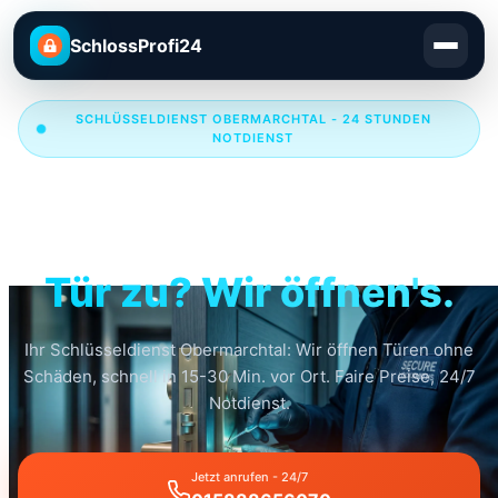
SchlossProfi24
SCHLÜSSELDIENST OBERMARCHTAL - 24 STUNDEN
NOTDIENST
Schlüsseldienst
Obermarchtal
Tür zu? Wir öffnen's.
Ihr Schlüsseldienst Obermarchtal: Wir öffnen Türen ohne
Schäden, schnell in 15-30 Min. vor Ort. Faire Preise, 24/7
Notdienst.
Jetzt anrufen - 24/7