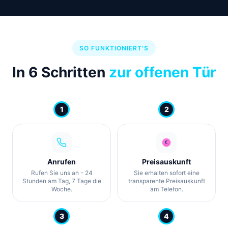
SO FUNKTIONIERT'S
In 6 Schritten
zur offenen Tür
1
2
Anrufen
Preisauskunft
Rufen Sie uns an - 24
Sie erhalten sofort eine
Stunden am Tag, 7 Tage die
transparente Preisauskunft
Woche.
am Telefon.
3
4