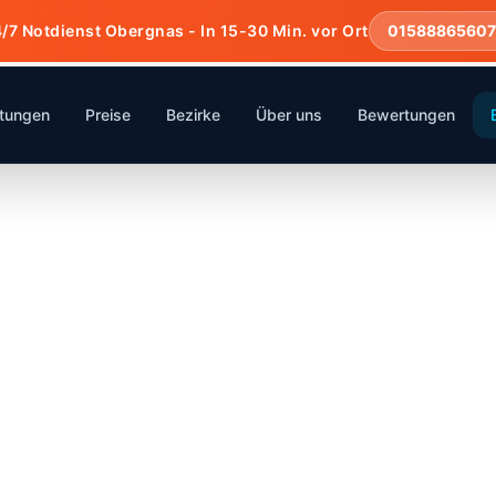
/7 Notdienst Obergnas - In 15-30 Min. vor Ort
0158886560
stungen
Preise
Bezirke
Über uns
Bewertungen