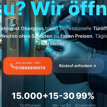
zu? Wir öffn
seldienst Obergnas
bietet professionelle
Türöf
Minuten
ohne Schäden
zu
fairen Preisen
. Tägl
Notdienst
!
Jetzt anrufen - 24/7
Rückruf anfordern
015888656070
15.000+
15-30
99%
Türöffnungen
Min. vor Ort
Schadensfrei