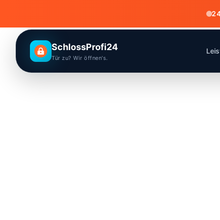
24
SchlossProfi24
Lei
Tür zu? Wir öffnen's.