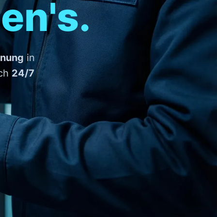
en's.
fnung
in
ich
24/7