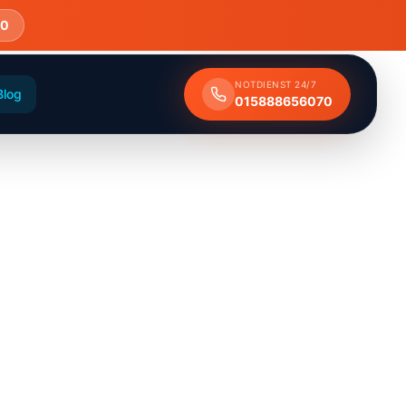
70
NOTDIENST 24/7
Blog
015888656070