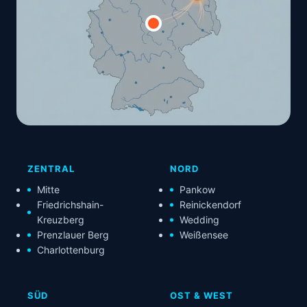
ZENTRAL
NORD
Mitte
Pankow
Friedrichshain-
Reinickendorf
Kreuzberg
Wedding
Prenzlauer Berg
Weißensee
Charlottenburg
SÜD
OST & WEST