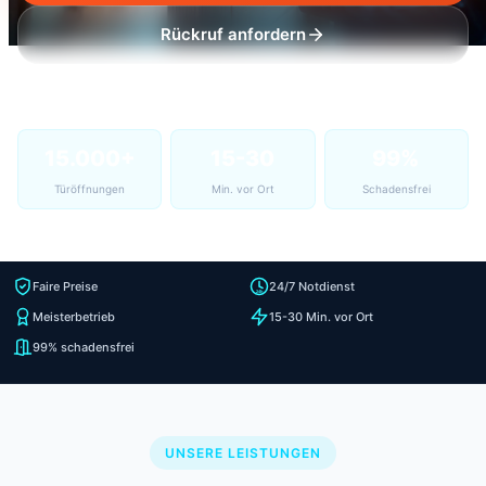
Rückruf anfordern
15.000+
15-30
99%
Türöffnungen
Min. vor Ort
Schadensfrei
Faire Preise
24/7 Notdienst
Meisterbetrieb
15-30 Min. vor Ort
99% schadensfrei
UNSERE LEISTUNGEN