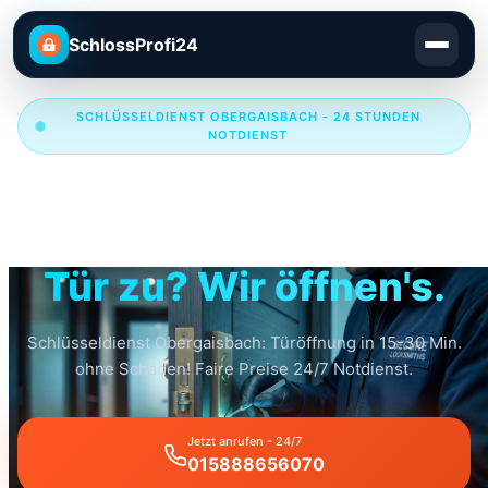
SchlossProfi24
SCHLÜSSELDIENST OBERGAISBACH - 24 STUNDEN
NOTDIENST
Schlüsseldienst
Obergaisbach
Tür zu? Wir öffnen's.
Schlüsseldienst Obergaisbach: Türöffnung in 15-30 Min.
ohne Schäden! Faire Preise 24/7 Notdienst.
Jetzt anrufen - 24/7
015888656070