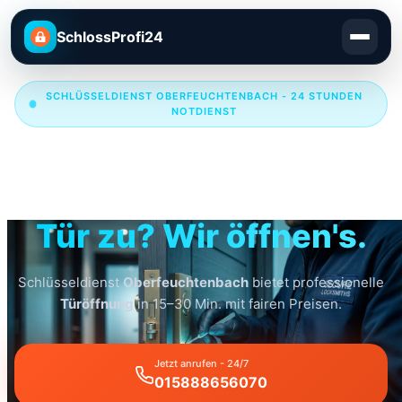
SchlossProfi24
SCHLÜSSELDIENST OBERFEUCHTENBACH - 24 STUNDEN
NOTDIENST
Schlüsseldienst
Oberfeuchtenbach
Tür zu? Wir öffnen's.
Schlüsseldienst
Oberfeuchtenbach
bietet professionelle
Türöffnung
in 15–30 Min. mit fairen Preisen.
Jetzt anrufen - 24/7
015888656070