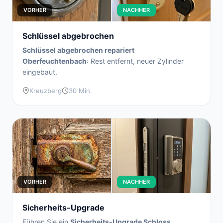
VORHER
NACHHER
Schlüssel abgebrochen
Schlüssel abgebrochen repariert
Oberfeuchtenbach
: Rest entfernt, neuer Zylinder
eingebaut.
Kreuzberg
30 Min.
VORHER
NACHHER
Sicherheits-Upgrade
Führen Sie ein
Sicherheits-Upgrade Schloss