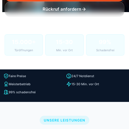
Rückruf anfordern
15.000+
15-30
99%
Türöffnungen
Min. vor Ort
Schadensfrei
Faire Preise
24/7 Notdienst
Meisterbetrieb
15-30 Min. vor Ort
99% schadensfrei
UNSERE LEISTUNGEN