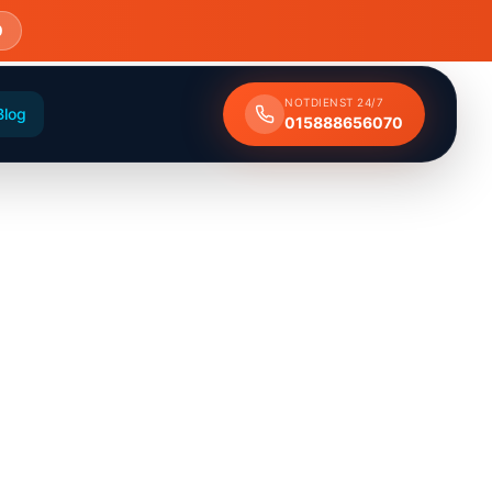
0
NOTDIENST 24/7
Blog
015888656070