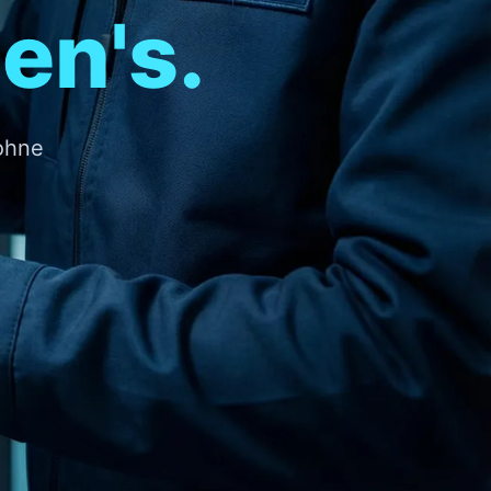
en's.
 ohne