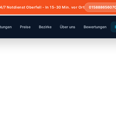
4/7 Notdienst Oberfell - In 15-30 Min. vor Ort
01588865607
stungen
Preise
Bezirke
Über uns
Bewertungen