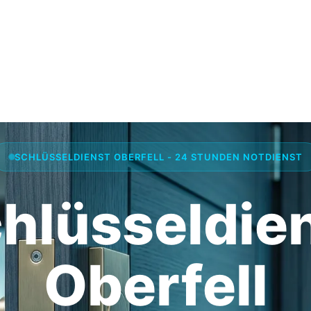
SCHLÜSSELDIENST OBERFELL - 24 STUNDEN NOTDIENST
hlüsseldie
Oberfell