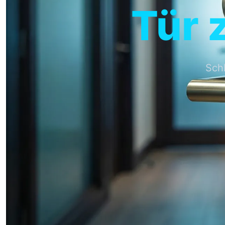
Tür 
Schl