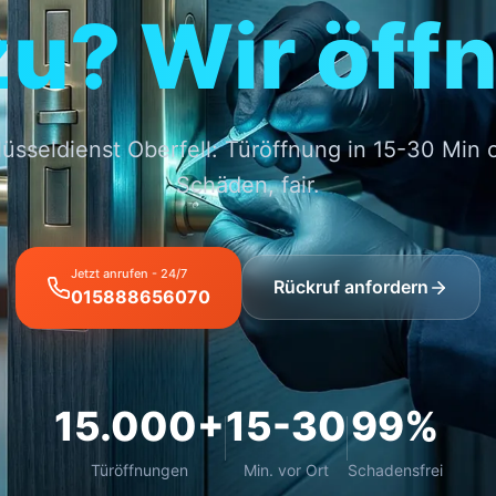
zu? Wir öffn
üsseldienst Oberfell: Türöffnung in 15-30 Min
Schäden, fair.
Jetzt anrufen - 24/7
Rückruf anfordern
015888656070
15.000+
15-30
99%
Türöffnungen
Min. vor Ort
Schadensfrei