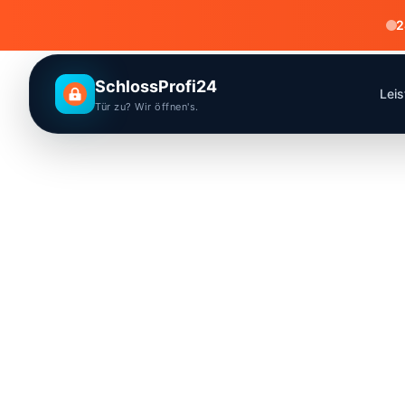
2
SchlossProfi24
Lei
Tür zu? Wir öffnen's.