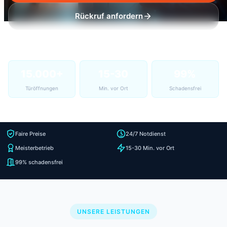
Rückruf anfordern
15.000+
15-30
99%
Türöffnungen
Min. vor Ort
Schadensfrei
Faire Preise
24/7 Notdienst
Meisterbetrieb
15-30 Min. vor Ort
99% schadensfrei
UNSERE LEISTUNGEN