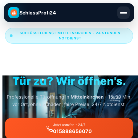
SchlossProfi24
SCHLÜSSELDIENST MITTELNKIRCHEN - 24 STUNDEN
NOTDIENST
Schlüsseldienst
Mittelnkirchen
Tür zu? Wir öffnen's.
Professionelle Türöffnung in
Mittelnkirchen
- 15-30 Min.
vor Ort, ohne Schäden, faire Preise, 24/7 Notdienst.
Jetzt anrufen - 24/7
015888656070