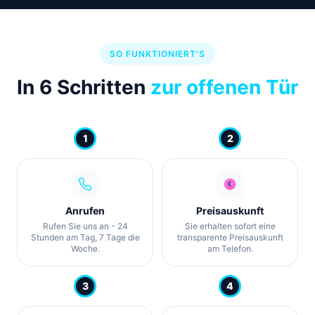
SO FUNKTIONIERT'S
In 6 Schritten
zur offenen Tür
1
2
Anrufen
Preisauskunft
Rufen Sie uns an - 24
Sie erhalten sofort eine
Stunden am Tag, 7 Tage die
transparente Preisauskunft
Woche.
am Telefon.
3
4