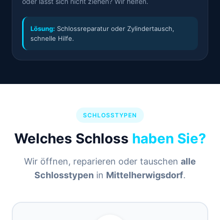
oder lässt sich nicht ziehen? Wir helfen.
Lösung:
Schlossreparatur oder Zylindertausch,
schnelle Hilfe.
SCHLOSSTYPEN
Welches Schloss
haben Sie?
Wir öffnen, reparieren oder tauschen
alle
Schlosstypen
in
Mittelherwigsdorf
.