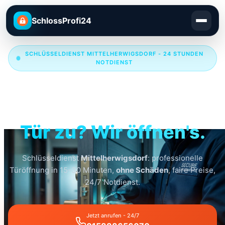
SchlossProfi24
SCHLÜSSELDIENST MITTELHERWIGSDORF - 24 STUNDEN
NOTDIENST
Schlüsseldienst
Mittelherwigsdorf
Tür zu? Wir öffnen's.
Schlüsseldienst
Mittelherwigsdorf
: professionelle
Türöffnung in 15-30 Minuten,
ohne Schäden
, faire Preise,
24/7 Notdienst.
Jetzt anrufen - 24/7