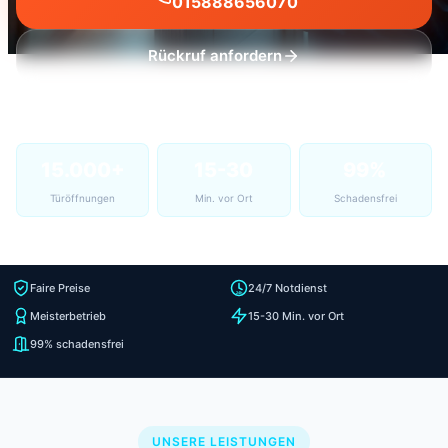
015888656070
Rückruf anfordern
15.000+
15-30
99%
Türöffnungen
Min. vor Ort
Schadensfrei
Faire Preise
24/7 Notdienst
Meisterbetrieb
15-30 Min. vor Ort
99% schadensfrei
UNSERE LEISTUNGEN