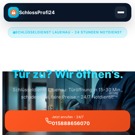
SchlossProfi24
SCHLÜSSELDIENST LAUENAU - 24 STUNDEN NOTDIENST
Schlüsseldienst
Lauenau
Tür zu? Wir öffnen's.
Schlüsseldienst Lauenau: Türöffnung in 15-30 Min.,
schadensfrei, faire Preise – 24/7 Notdienst.
Jetzt anrufen - 24/7
015888656070