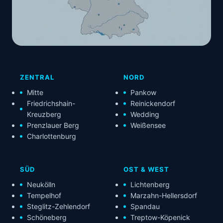
ZENTRAL
NORD
Mitte
Pankow
Friedrichshain-
Reinickendorf
Kreuzberg
Wedding
Prenzlauer Berg
Weißensee
Charlottenburg
SÜD
OST & WEST
Neukölln
Lichtenberg
Tempelhof
Marzahn-Hellersdorf
Steglitz-Zehlendorf
Spandau
Schöneberg
Treptow-Köpenick