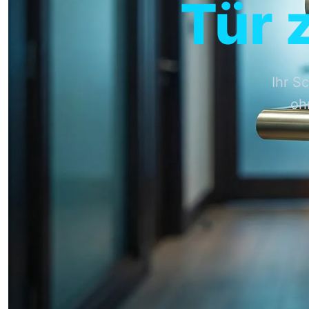
Tür 
Ihr S
oh