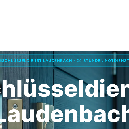
SCHLÜSSELDIENST LAUDENBACH - 24 STUNDEN NOTDIENS
hlüsseldie
Laudenbac