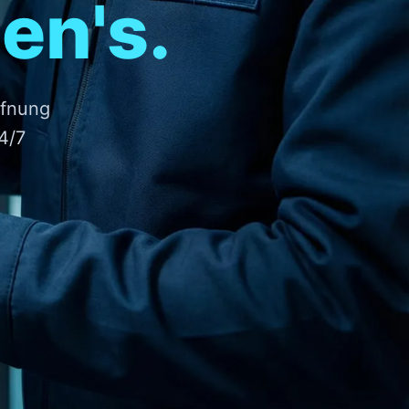
en's.
ffnung
4/7