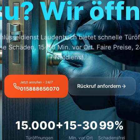
zu? Wir öffn
chlüsseldienst Laudenbach bietet schnelle Türö
ne Schäden, 15-30 Min. vor Ort. Faire Preise, 2
Notdienst.
Jetzt anrufen - 24/7
Rückruf anfordern
015888656070
15.000+
15-30
99%
Türöffnungen
Min. vor Ort
Schadensfrei