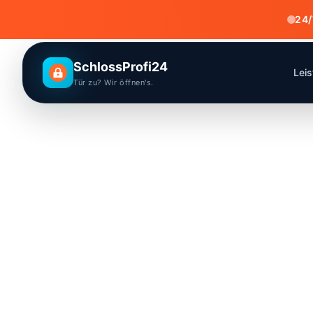
24/
SchlossProfi24
Lei
Tür zu? Wir öffnen's.