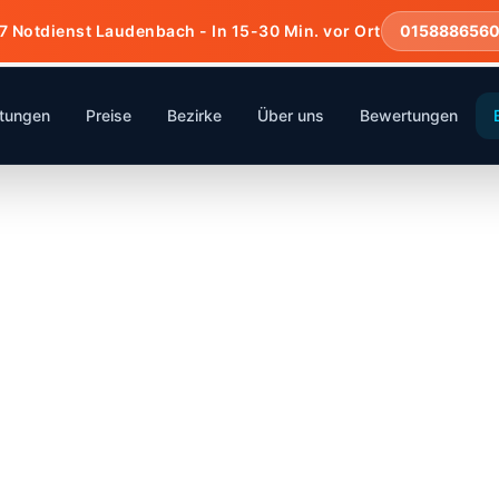
7 Notdienst Laudenbach - In 15-30 Min. vor Ort
015888656
stungen
Preise
Bezirke
Über uns
Bewertungen