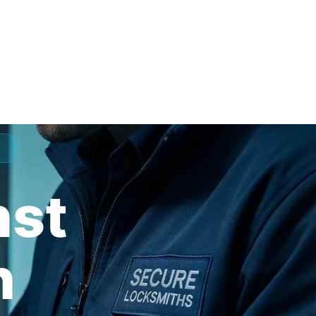
T
nst
h