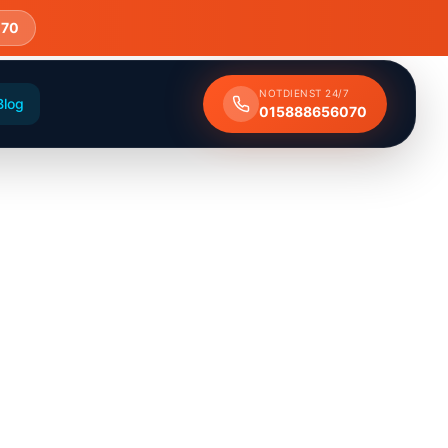
070
NOTDIENST 24/7
Blog
015888656070