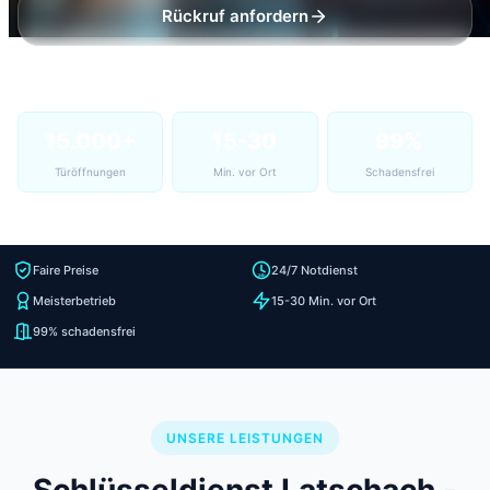
Rückruf anfordern
15.000+
15-30
99%
Türöffnungen
Min. vor Ort
Schadensfrei
Faire Preise
24/7 Notdienst
Meisterbetrieb
15-30 Min. vor Ort
99% schadensfrei
UNSERE LEISTUNGEN