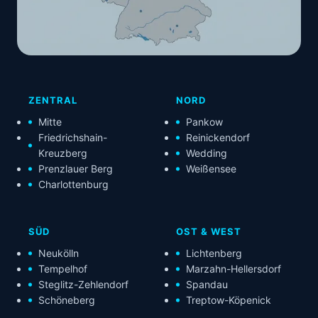
ZENTRAL
NORD
Mitte
Pankow
Friedrichshain-
Reinickendorf
Kreuzberg
Wedding
Prenzlauer Berg
Weißensee
Charlottenburg
SÜD
OST & WEST
Neukölln
Lichtenberg
Tempelhof
Marzahn-Hellersdorf
Steglitz-Zehlendorf
Spandau
Schöneberg
Treptow-Köpenick