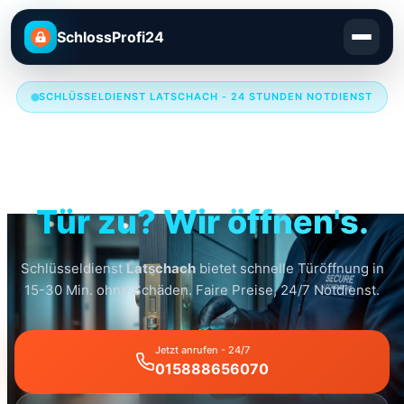
SchlossProfi24
SCHLÜSSELDIENST LATSCHACH - 24 STUNDEN NOTDIENST
Schlüsseldienst
Latschach
Tür zu? Wir öffnen's.
Schlüsseldienst
Latschach
bietet schnelle Türöffnung in
15-30 Min. ohne Schäden. Faire Preise, 24/7 Notdienst.
Jetzt anrufen - 24/7
015888656070