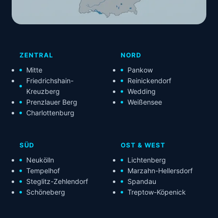
ZENTRAL
NORD
Mitte
Pankow
Friedrichshain-
Reinickendorf
Kreuzberg
Wedding
Prenzlauer Berg
Weißensee
Charlottenburg
SÜD
OST & WEST
Neukölln
Lichtenberg
Tempelhof
Marzahn-Hellersdorf
Steglitz-Zehlendorf
Spandau
Schöneberg
Treptow-Köpenick