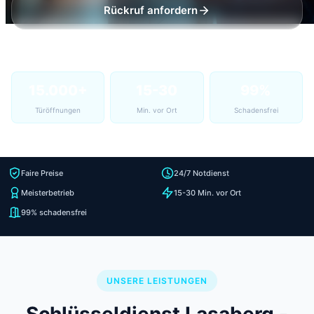
Rückruf anfordern
15.000+
15-30
99%
Türöffnungen
Min. vor Ort
Schadensfrei
Faire Preise
24/7 Notdienst
Meisterbetrieb
15-30 Min. vor Ort
99% schadensfrei
UNSERE LEISTUNGEN