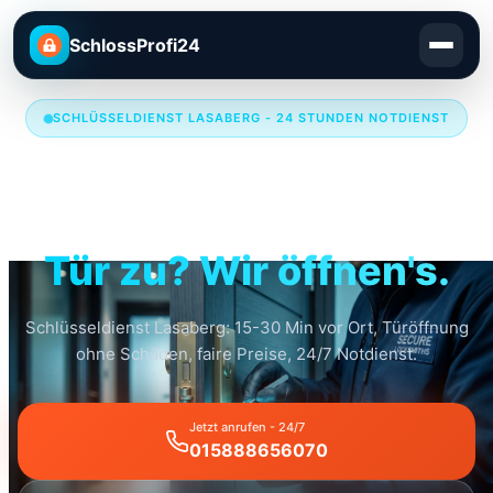
SchlossProfi24
SCHLÜSSELDIENST LASABERG - 24 STUNDEN NOTDIENST
Schlüsseldienst
Lasaberg
Tür zu? Wir öffnen's.
Schlüsseldienst Lasaberg: 15-30 Min vor Ort, Türöffnung
ohne Schäden, faire Preise, 24/7 Notdienst.
Jetzt anrufen - 24/7
015888656070