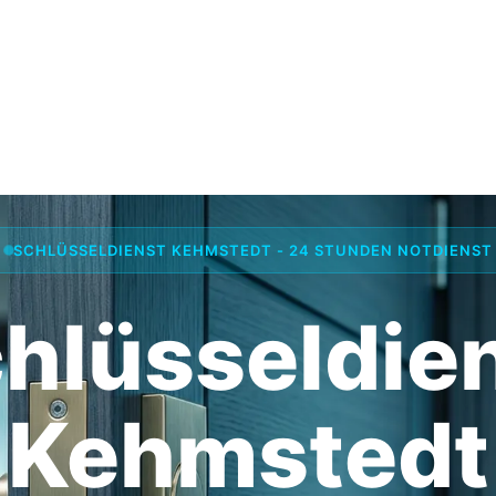
SCHLÜSSELDIENST KEHMSTEDT - 24 STUNDEN NOTDIENST
hlüsseldie
Kehmstedt