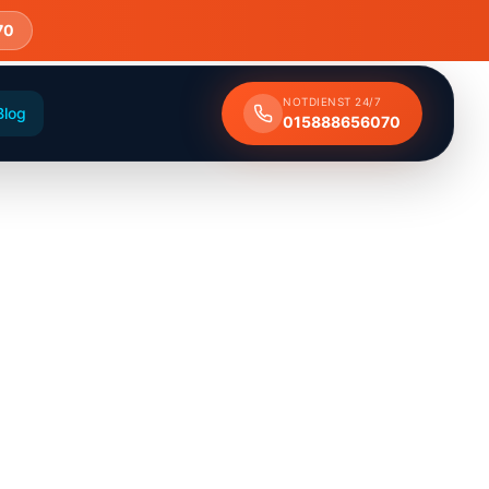
70
NOTDIENST 24/7
Blog
015888656070