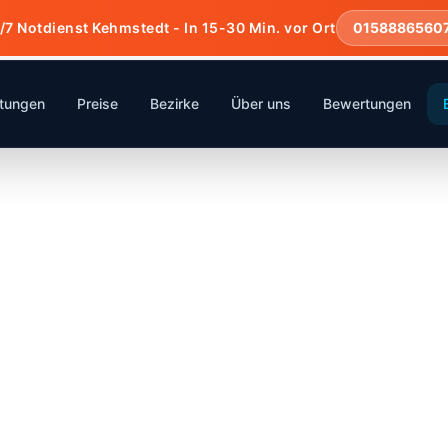
/7 Notdienst Kehmstedt - In 15-30 Min. vor Ort
0158886560
stungen
Preise
Bezirke
Über uns
Bewertungen