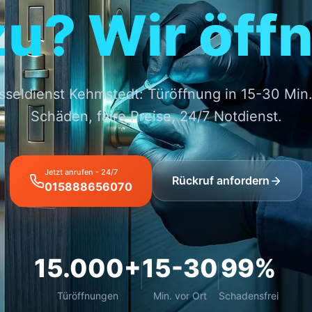
zu? Wir öffn
sseldienst Kehmstedt: Türöffnung in 15-30 Min
Schäden, faire Preise, 24/7 Notdienst.
Jetzt anrufen - 24/7
Rückruf anfordern
015888656070
15.000+
15-30
99%
Türöffnungen
Min. vor Ort
Schadensfrei