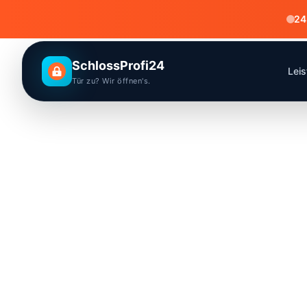
24
SchlossProfi24
Lei
Tür zu? Wir öffnen's.