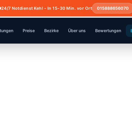
24/7 Notdienst Kehl - In 15-30 Min. vor Ort
015888656070
stungen
Preise
Bezirke
Über uns
Bewertungen