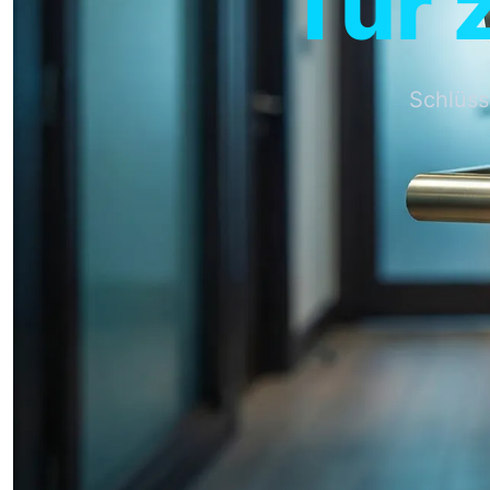
Tür 
Schlüss