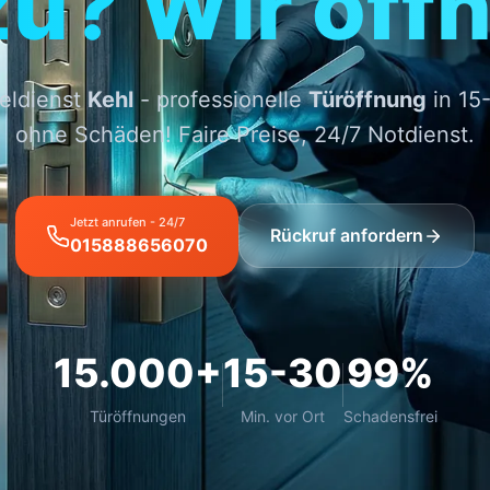
zu? Wir öffn
eldienst
Kehl
- professionelle
Türöffnung
in 15
ohne Schäden! Faire Preise, 24/7 Notdienst.
Jetzt anrufen - 24/7
Rückruf anfordern
015888656070
15.000+
15-30
99%
Türöffnungen
Min. vor Ort
Schadensfrei