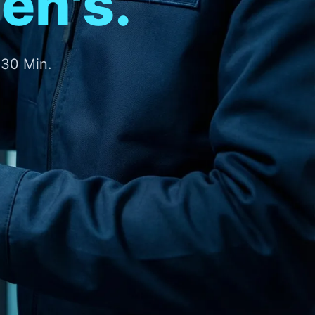
en's.
-30 Min.