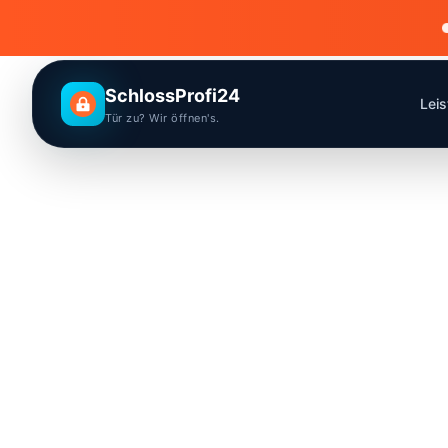
SchlossProfi24
Lei
Tür zu? Wir öffnen's.