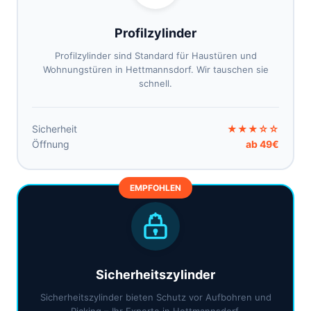
Profilzylinder
Profilzylinder sind Standard für Haustüren und
Wohnungstüren in Hettmannsdorf. Wir tauschen sie
schnell.
Sicherheit
★★★☆☆
Öffnung
ab 49€
EMPFOHLEN
Sicherheitszylinder
Sicherheitszylinder bieten Schutz vor Aufbohren und