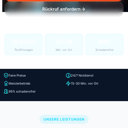
Rückruf anfordern
15.000+
15-30
99%
Türöffnungen
Min. vor Ort
Schadensfrei
Faire Preise
24/7 Notdienst
Meisterbetrieb
15-30 Min. vor Ort
99% schadensfrei
UNSERE LEISTUNGEN