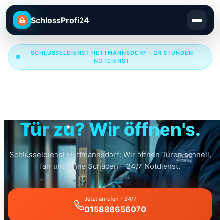
SchlossProfi24
SCHLÜSSELDIENST HETTMANNSDORF - 24 STUNDEN
NOTDIENST
Schlüsseldienst
Hettmannsdorf
Tür zu? Wir öffnen's.
Schlüsseldienst Hettmannsdorf: Wir öffnen Türen schnell,
fair und ohne Schäden – 24/7 Notdienst.
Jetzt anrufen - 24/7
015888656070