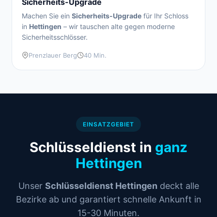
Sicherheits-Upgrade
Machen Sie ein
Sicherheits-Upgrade
für Ihr Schloss
in
Hettingen
– wir tauschen alte gegen moderne
Sicherheitsschlösser.
Prenzlauer Berg
40 Min.
EINSATZGEBIET
Schlüsseldienst in
ganz
Hettingen
Unser
Schlüsseldienst Hettingen
deckt alle
Bezirke ab und garantiert schnelle Ankunft in
15-30 Minuten.