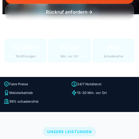
Rückruf anfordern
15.000+
15-30
99%
Türöffnungen
Min. vor Ort
Schadensfrei
Faire Preise
24/7 Notdienst
Meisterbetrieb
15-30 Min. vor Ort
99% schadensfrei
UNSERE LEISTUNGEN