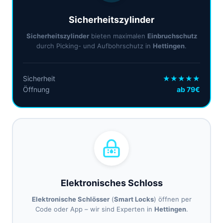
Sicherheitszylinder
Sicherheitszylinder
bieten maximalen
Einbruchschutz
durch Picking- und Aufbohrschutz in
Hettingen
.
Sicherheit
★★★★★
Öffnung
ab 79€
Elektronisches Schloss
Elektronische Schlösser
(
Smart Locks
) öffnen per
Code oder App – wir sind Experten in
Hettingen
.