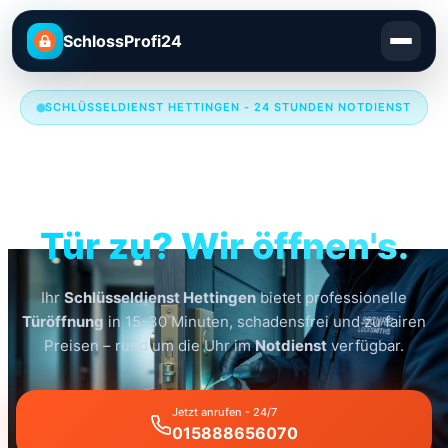
SchlossProfi24
SCHLÜSSELDIENST HETTINGEN - 24 STUNDEN NOTDIENST
Schlüsseldienst
Hettingen
Tür zu? Wir öffnen's.
Ihr
Schlüsseldienst Hettingen
bietet professionelle
Türöffnung
in 15-30 Minuten, schadensfrei und zu fairen
Preisen – rund um die Uhr im
Notdienst
verfügbar.
Jetzt anrufen - 24/7
015888656070