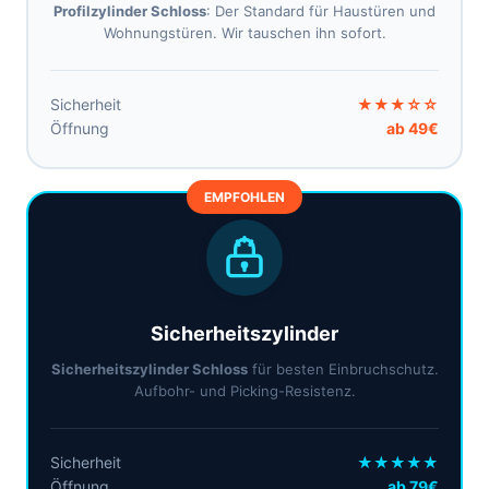
Profilzylinder Schloss
: Der Standard für Haustüren und
Wohnungstüren. Wir tauschen ihn sofort.
Sicherheit
★★★☆☆
Öffnung
ab 49€
EMPFOHLEN
Sicherheitszylinder
Sicherheitszylinder Schloss
für besten Einbruchschutz.
Aufbohr- und Picking-Resistenz.
Sicherheit
★★★★★
Öffnung
ab 79€