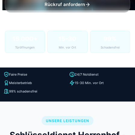
Rückruf anfordern
15.000+
15-30
99%
Türöffnungen
Min. vor Ort
Schadensfrei
Faire Preise
24/7 Notdienst
Meisterbetrieb
15-30 Min. vor Ort
99% schadensfrei
UNSERE LEISTUNGEN