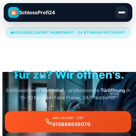
SchlossProfi24
SCHLÜSSELDIENST HERRENHOF - 24 STUNDEN NOTDIENST
Schlüsseldienst
Herrenhof
Tür zu? Wir öffnen's.
Schlüsseldienst
Herrenhof
- professionelle
Türöffnung
in
15-30 Minuten! Faire Preise, 24/7 Notdienst.
Jetzt anrufen - 24/7
015888656070