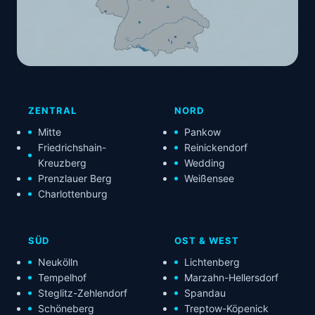
ZENTRAL
NORD
Mitte
Pankow
Friedrichshain-
Reinickendorf
Kreuzberg
Wedding
Prenzlauer Berg
Weißensee
Charlottenburg
SÜD
OST & WEST
Neukölln
Lichtenberg
Tempelhof
Marzahn-Hellersdorf
Steglitz-Zehlendorf
Spandau
Schöneberg
Treptow-Köpenick