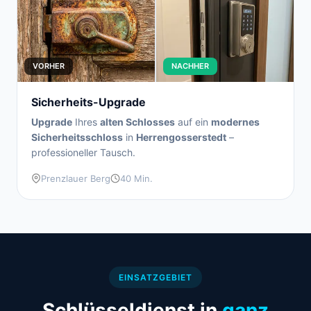
VORHER
NACHHER
Sicherheits-Upgrade
Upgrade
Ihres
alten Schlosses
auf ein
modernes
Sicherheitsschloss
in
Herrengosserstedt
–
professioneller Tausch.
Prenzlauer Berg
40 Min.
EINSATZGEBIET
Schlüsseldienst in
ganz