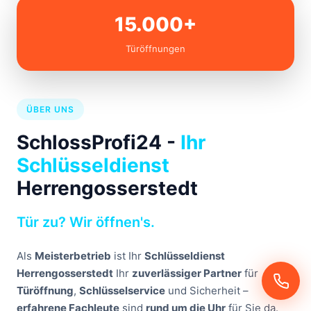
15.000+
Türöffnungen
ÜBER UNS
SchlossProfi24 -
Ihr
Schlüsseldienst
Herrengosserstedt
Tür zu? Wir öffnen's.
Als
Meisterbetrieb
ist Ihr
Schlüsseldienst
Herrengosserstedt
Ihr
zuverlässiger Partner
für
Türöffnung
,
Schlüsselservice
und Sicherheit –
erfahrene Fachleute
sind
rund um die Uhr
für Sie da.