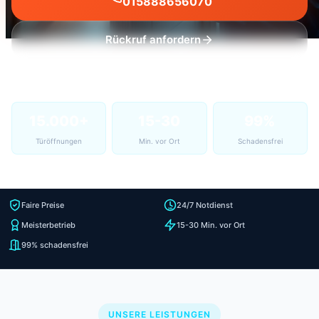
015888656070
Rückruf anfordern
15.000+
15-30
99%
Türöffnungen
Min. vor Ort
Schadensfrei
Faire Preise
24/7 Notdienst
Meisterbetrieb
15-30 Min. vor Ort
99% schadensfrei
UNSERE LEISTUNGEN