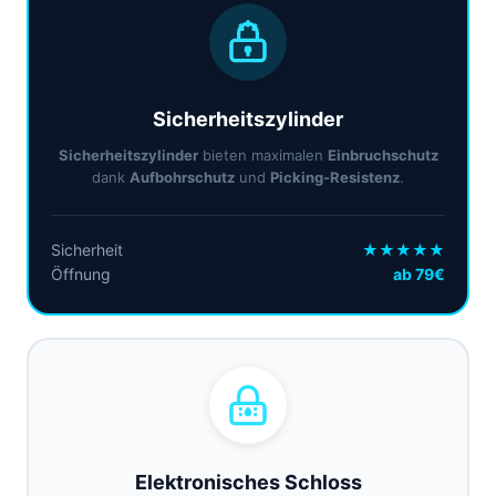
Sicherheitszylinder
Sicherheitszylinder
bieten maximalen
Einbruchschutz
dank
Aufbohrschutz
und
Picking-Resistenz
.
Sicherheit
★★★★★
Öffnung
ab 79€
Elektronisches Schloss