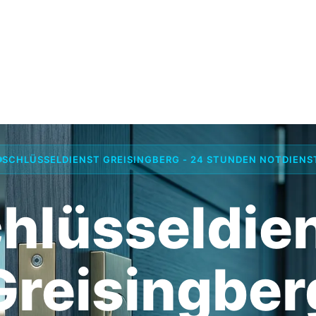
SCHLÜSSELDIENST GREISINGBERG - 24 STUNDEN NOTDIENS
hlüsseldie
Greisingber