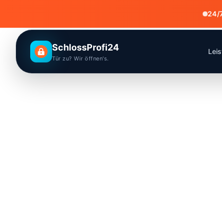
24/
SchlossProfi24
Lei
Tür zu? Wir öffnen's.