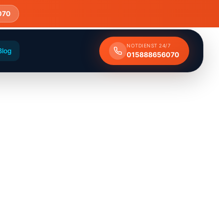
070
NOTDIENST 24/7
Blog
015888656070