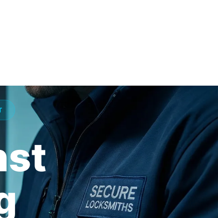
T
nst
g