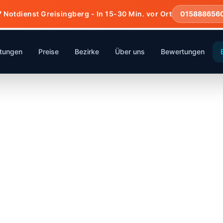
7 Notdienst Greisingberg - In 15-30 Min. vor Ort
015888656
stungen
Preise
Bezirke
Über uns
Bewertungen