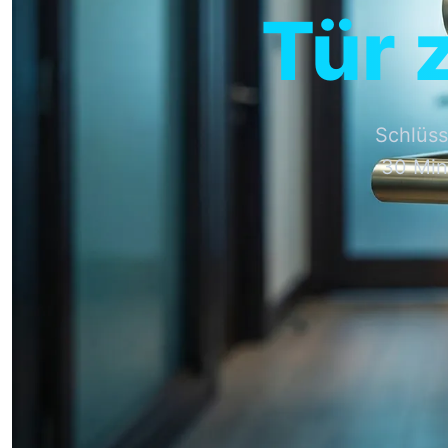
Tür 
Schlüss
30 Min