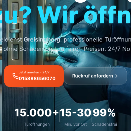
zu? Wir öffn
eldienst
Greisingberg
: professionelle Türöffnun
. ohne Schäden und zu fairen Preisen. 24/7 Not
Jetzt anrufen - 24/7
Rückruf anfordern
015888656070
15.000+
15-30
99%
Türöffnungen
Min. vor Ort
Schadensfrei