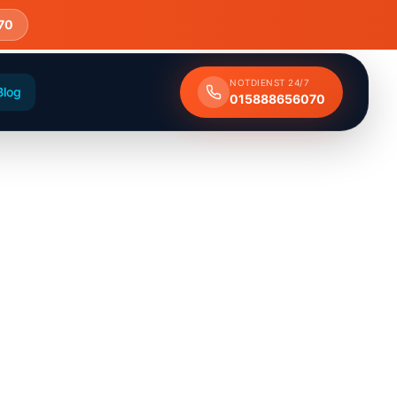
70
NOTDIENST 24/7
Blog
015888656070