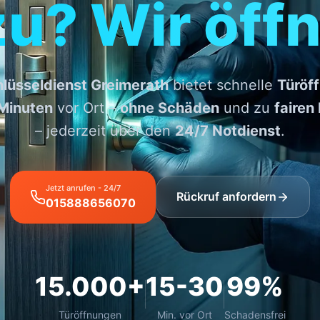
zu? Wir öffn
lüsseldienst Greimerath
bietet schnelle
Türöf
Minuten
vor Ort –
ohne Schäden
und zu
fairen
– jederzeit über den
24/7 Notdienst
.
Jetzt anrufen - 24/7
Rückruf anfordern
015888656070
15.000+
15-30
99%
Türöffnungen
Min. vor Ort
Schadensfrei