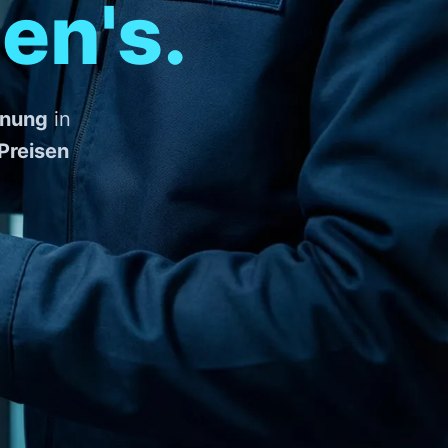
en's.
fnung
in
 Preisen