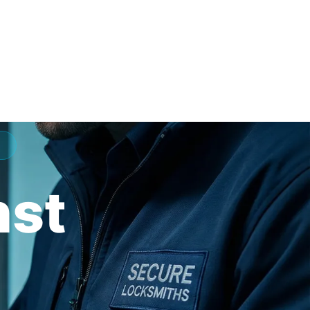
nst
h