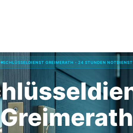
SCHLÜSSELDIENST GREIMERATH - 24 STUNDEN NOTDIENST
hlüsseldie
Greimerat