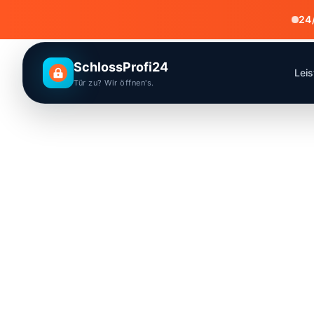
24/
SchlossProfi24
Lei
Tür zu? Wir öffnen's.