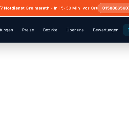
7 Notdienst Greimerath - In 15-30 Min. vor Ort
0158886560
stungen
Preise
Bezirke
Über uns
Bewertungen