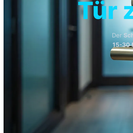
Tür 
Der
Sch
15-30 