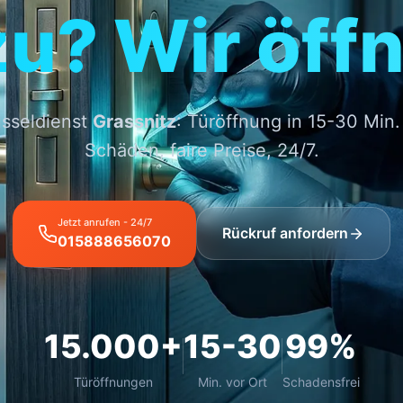
zu? Wir öffn
üsseldienst
Grassnitz
: Türöffnung in 15-30 Min
Schäden, faire Preise, 24/7.
Jetzt anrufen - 24/7
Rückruf anfordern
015888656070
15.000+
15-30
99%
Türöffnungen
Min. vor Ort
Schadensfrei