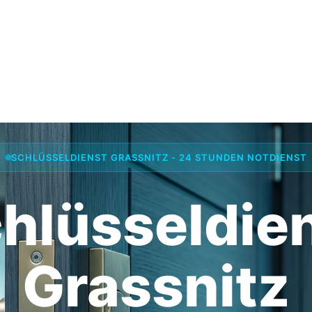
SCHLÜSSELDIENST GRASSNITZ - 24 STUNDEN NOTDIENST
hlüsseldie
Grassnitz