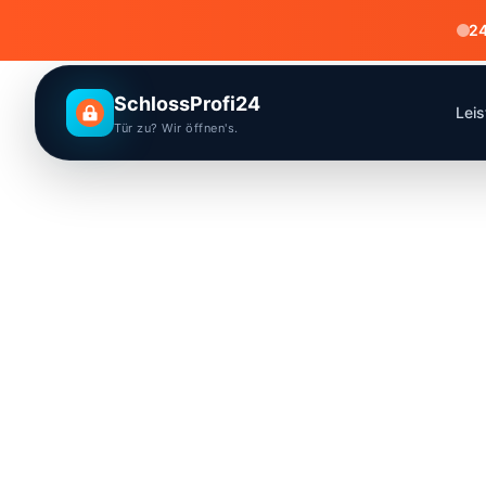
24
SchlossProfi24
Lei
Tür zu? Wir öffnen's.