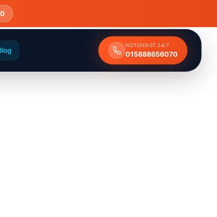
70
NOTDIENST 24/7
Blog
015888656070