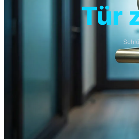
Tür 
Schl