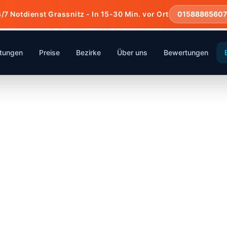
/7 Notdienst Grassnitz - In 15-30 Min. vor Ort
0158886560
stungen
Preise
Bezirke
Über uns
Bewertungen