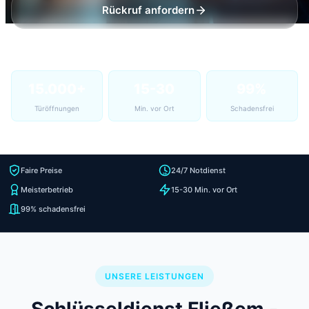
Rückruf anfordern
15.000+
15-30
99%
Türöffnungen
Min. vor Ort
Schadensfrei
Faire Preise
24/7 Notdienst
Meisterbetrieb
15-30 Min. vor Ort
99% schadensfrei
UNSERE LEISTUNGEN