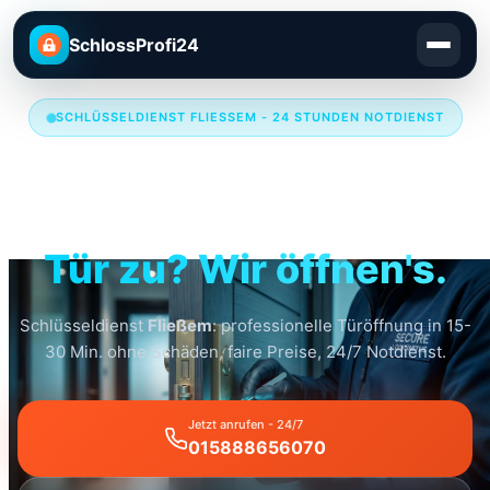
SchlossProfi24
SCHLÜSSELDIENST FLIESSEM - 24 STUNDEN NOTDIENST
Schlüsseldienst
Fließem
Tür zu? Wir öffnen's.
Schlüsseldienst
Fließem
: professionelle Türöffnung in 15-
30 Min. ohne Schäden, faire Preise, 24/7 Notdienst.
Jetzt anrufen - 24/7
015888656070