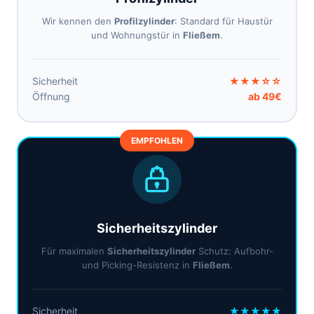
Wir kennen den
Profilzylinder
: Standard für Haustür
und Wohnungstür in
Fließem
.
Sicherheit
★★★☆☆
Öffnung
ab 49€
EMPFOHLEN
Sicherheitszylinder
Für maximalen
Sicherheitszylinder
Schutz: Aufbohr-
und Picking-Resistenz in
Fließem
.
Sicherheit
★★★★★