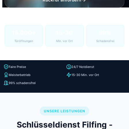
15.000+
15-30
99%
Türöffnungen
Min. vor Ort
Schadensfrei
Faire Preise
24/7 Notdienst
Meisterbetrieb
15-30 Min. vor Ort
99% schadensfrei
UNSERE LEISTUNGEN
Schlüsseldienst Filfing -