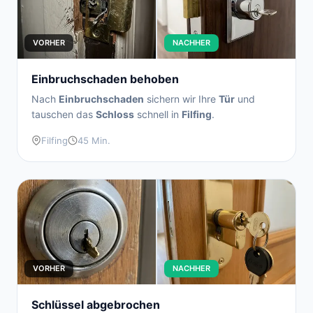
VORHER
NACHHER
Einbruchschaden behoben
Nach
Einbruchschaden
sichern wir Ihre
Tür
und
tauschen das
Schloss
schnell in
Filfing
.
Filfing
45 Min.
VORHER
NACHHER
Schlüssel abgebrochen