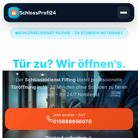
SchlossProfi24
SCHLÜSSELDIENST FILFING - 24 STUNDEN NOTDIENST
Schlüsseldienst Filfing
Tür zu? Wir öffnen's.
Der
Schlüsseldienst Filfing
bietet professionelle
Türöffnung
in 15-30 Minuten ohne Schäden zu fairen
Preisen – Ihr 24/7 Notdienst.
Jetzt anrufen - 24/7
015888656070
Rückruf anfordern