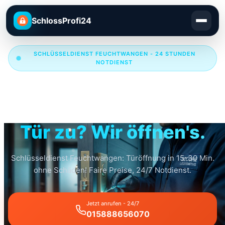
SchlossProfi24
SCHLÜSSELDIENST FEUCHTWANGEN - 24 STUNDEN
NOTDIENST
Schlüsseldienst
Feuchtwangen
Tür zu? Wir öffnen's.
Schlüsseldienst Feuchtwangen: Türöffnung in 15-30 Min.
ohne Schäden! Faire Preise, 24/7 Notdienst.
Jetzt anrufen - 24/7
015888656070