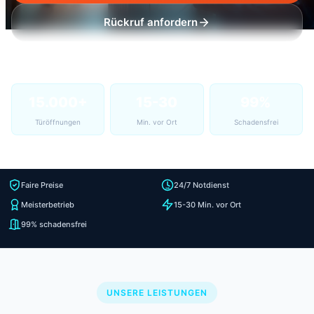
Rückruf anfordern
15.000+
15-30
99%
Türöffnungen
Min. vor Ort
Schadensfrei
Faire Preise
24/7 Notdienst
Meisterbetrieb
15-30 Min. vor Ort
99% schadensfrei
UNSERE LEISTUNGEN