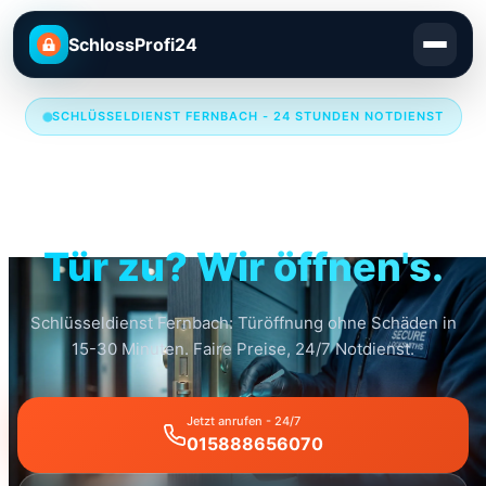
SchlossProfi24
SCHLÜSSELDIENST FERNBACH - 24 STUNDEN NOTDIENST
Schlüsseldienst
Fernbach
Tür zu? Wir öffnen's.
Schlüsseldienst Fernbach: Türöffnung ohne Schäden in
15-30 Minuten. Faire Preise, 24/7 Notdienst.
Jetzt anrufen - 24/7
015888656070