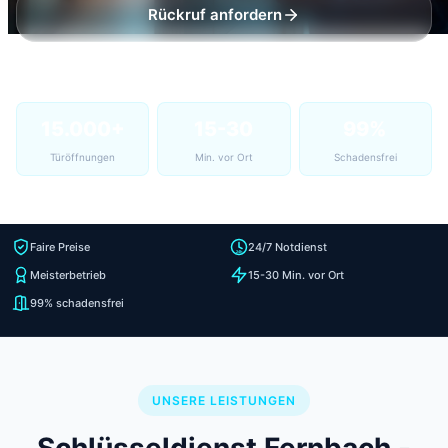
Rückruf anfordern
15.000+
15-30
99%
Türöffnungen
Min. vor Ort
Schadensfrei
Faire Preise
24/7 Notdienst
Meisterbetrieb
15-30 Min. vor Ort
99% schadensfrei
UNSERE LEISTUNGEN