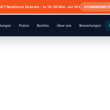
4/7 Notdienst Dobrein - In 15-30 Min. vor Ort
01588865607
stungen
Preise
Bezirke
Über uns
Bewertungen