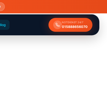
0
NOTDIENST 24/7
Blog
015888656070