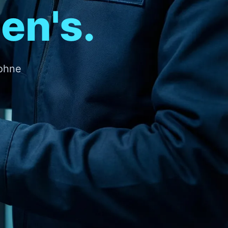
en's.
 ohne