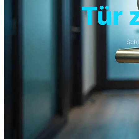
Tür 
Schl