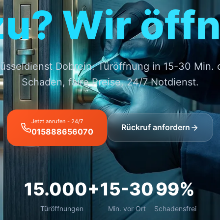
zu? Wir öffn
üsseldienst Dobrein: Türöffnung in 15-30 Min.
Schaden, faire Preise, 24/7 Notdienst.
Jetzt anrufen - 24/7
Rückruf anfordern
015888656070
15.000+
15-30
99%
Türöffnungen
Min. vor Ort
Schadensfrei