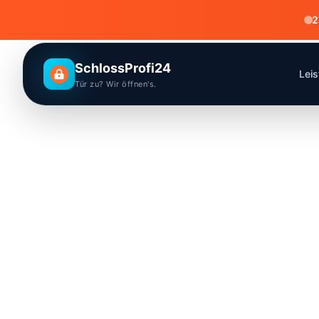
2
SchlossProfi24
Lei
Tür zu? Wir öffnen's.