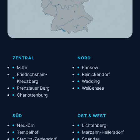
ZENTRAL
NORD
Mitte
Pankow
Friedrichshain-
Reinickendorf
Kreuzberg
Wedding
Prenzlauer Berg
Weißensee
Charlottenburg
SÜD
OST & WEST
Neukölln
Lichtenberg
Tempelhof
Marzahn-Hellersdorf
Steglitz-Zehlendorf
Spandau