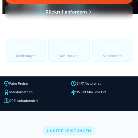
Rückruf anfordern
15.000+
15-30
99%
Türöffnungen
Min. vor Ort
Schadensfrei
Faire Preise
24/7 Notdienst
Meisterbetrieb
15-30 Min. vor Ort
99% schadensfrei
UNSERE LEISTUNGEN