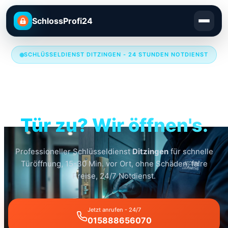
SchlossProfi24
SCHLÜSSELDIENST DITZINGEN - 24 STUNDEN NOTDIENST
Schlüsseldienst
Ditzingen
Tür zu? Wir öffnen's.
Professioneller Schlüsseldienst
Ditzingen
für schnelle
Türöffnung, 15-30 Min. vor Ort, ohne Schäden, faire
Preise, 24/7 Notdienst.
Jetzt anrufen - 24/7
015888656070