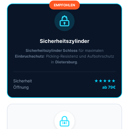
EMPFOHLEN
Sicherheitszylinder
Sicherheitszylinder Schloss
für maximalen
Einbruchschutz
: Picking-Resistenz und Aufbohrschutz
in
Dietersburg
.
Sicherheit
★★★★★
Öffnung
ab 79€