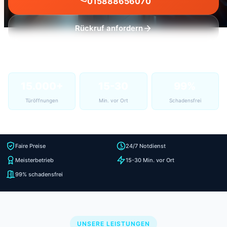
015888656070
Rückruf anfordern
15.000+
15-30
99%
Türöffnungen
Min. vor Ort
Schadensfrei
Faire Preise
24/7 Notdienst
Meisterbetrieb
15-30 Min. vor Ort
99% schadensfrei
UNSERE LEISTUNGEN