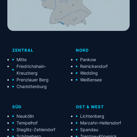
ZENTRAL
NORD
Mitte
Pankow
Friedrichshain-
Reinickendorf
Kreuzberg
Wedding
Prenzlauer Berg
Weißensee
Charlottenburg
SÜD
OST & WEST
Neukölln
Lichtenberg
Tempelhof
Marzahn-Hellersdorf
Steglitz-Zehlendorf
Spandau
Schöneberg
Treptow-Köpenick