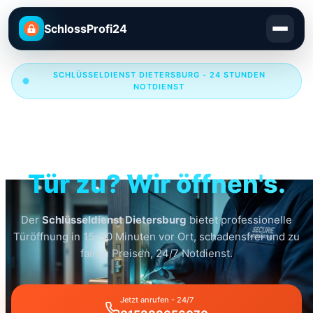
SchlossProfi24
SCHLÜSSELDIENST DIETERSBURG - 24 STUNDEN
NOTDIENST
Schlüsseldienst
Dietersburg
Tür zu? Wir öffnen's.
Der
Schlüsseldienst Dietersburg
bietet professionelle
Türöffnung in 15-30 Minuten vor Ort, schadensfrei und zu
fairen Preisen, 24/7 Notdienst.
Jetzt anrufen - 24/7