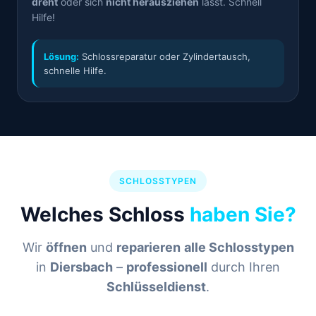
dreht
oder sich
nicht herausziehen
lässt. Schnell
Hilfe!
Lösung:
Schlossreparatur oder Zylindertausch,
schnelle Hilfe.
SCHLOSSTYPEN
Welches Schloss
haben Sie?
Wir
öffnen
und
reparieren
alle Schlosstypen
in
Diersbach
–
professionell
durch Ihren
Schlüsseldienst
.