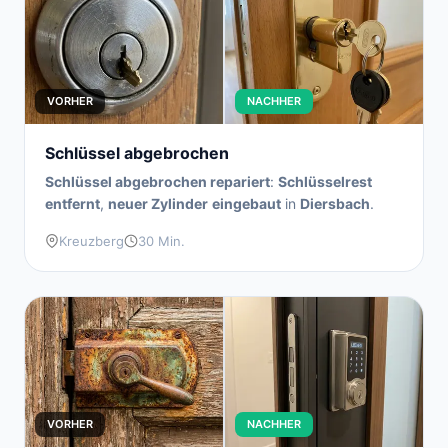
VORHER
NACHHER
Schlüssel abgebrochen
Schlüssel abgebrochen repariert
:
Schlüsselrest
entfernt
,
neuer Zylinder
eingebaut
in
Diersbach
.
Kreuzberg
30 Min.
VORHER
NACHHER