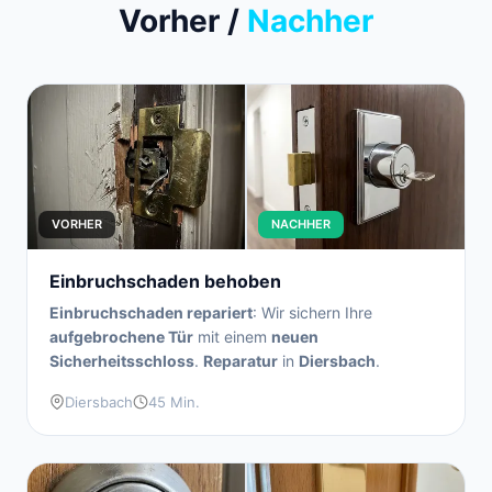
Vorher /
Nachher
VORHER
NACHHER
Einbruchschaden behoben
Einbruchschaden repariert
: Wir sichern Ihre
aufgebrochene Tür
mit einem
neuen
Sicherheitsschloss
.
Reparatur
in
Diersbach
.
Diersbach
45 Min.