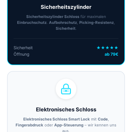
Sicherheitszylinder
Sicherheitszylinder Schloss
für maximalen
Einbruchschutz
.
Aufbohrschutz
,
Picking-Resistenz
,
Sicherheit
.
Sicherheit
★★★★★
Öffnung
ab 79€
Elektronisches Schloss
Elektronisches Schloss Smart Lock
mit
Code
,
Fingerabdruck
oder
App-Steuerung
– wir kennen uns
aus.