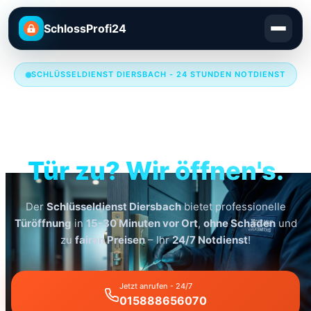
SchlossProfi24
SCHLÜSSELDIENST DIERSBACH - 24 STUNDEN NOTDIENST
Schlüsseldienst
Diersbach
Tür zu? Wir öffnen's.
Der
Schlüsseldienst Diersbach
bietet professionelle
Türöffnung
in
15-30 Minuten vor Ort
,
ohne Schäden
und
zu
fairen Preisen
– Ihr
24/7 Notdienst
!
Jetzt anrufen - 24/7
015888656070