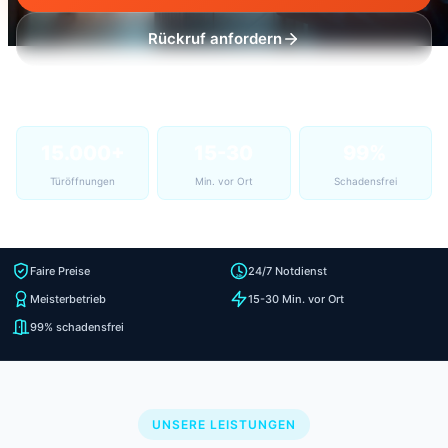
Rückruf anfordern
15.000+
15-30
99%
Türöffnungen
Min. vor Ort
Schadensfrei
Faire Preise
24/7 Notdienst
Meisterbetrieb
15-30 Min. vor Ort
99% schadensfrei
UNSERE LEISTUNGEN