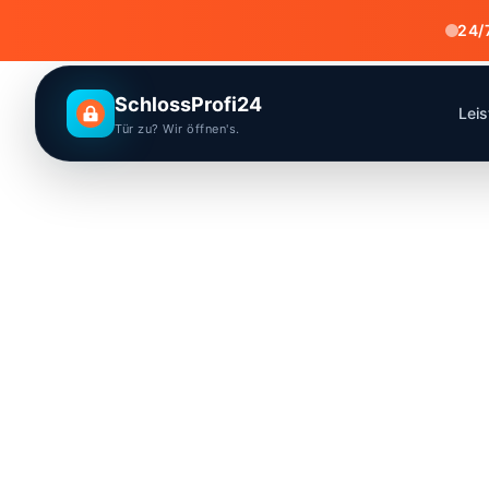
24/
SchlossProfi24
Lei
Tür zu? Wir öffnen's.