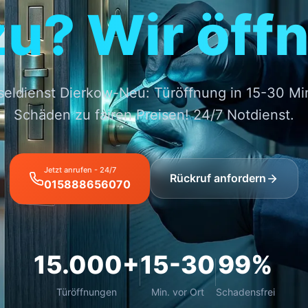
zu? Wir öffn
seldienst Dierkow-Neu: Türöffnung in 15-30 Mi
Schäden zu fairen Preisen! 24/7 Notdienst.
Jetzt anrufen - 24/7
Rückruf anfordern
015888656070
15.000+
15-30
99%
Türöffnungen
Min. vor Ort
Schadensfrei