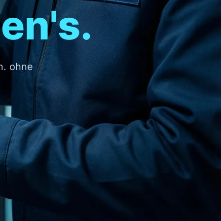
en's.
n. ohne