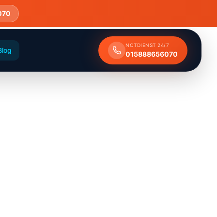
070
NOTDIENST 24/7
Blog
015888656070