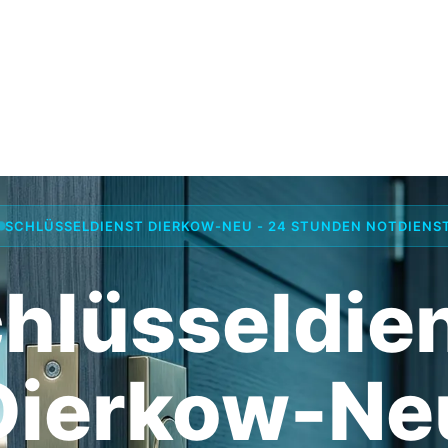
SCHLÜSSELDIENST DIERKOW-NEU - 24 STUNDEN NOTDIENS
hlüsseldie
Dierkow-Ne