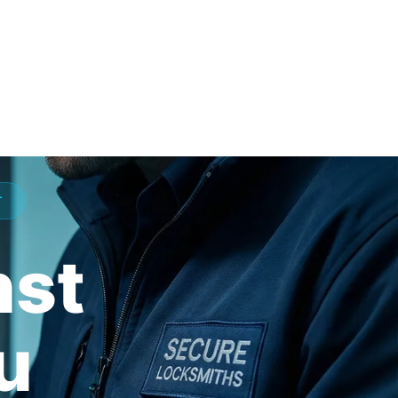
T
nst
u