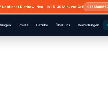
7 Notdienst Dierkow-Neu - In 15-30 Min. vor Ort
015888656
stungen
Preise
Bezirke
Über uns
Bewertungen