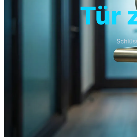
Tür 
Schlüs