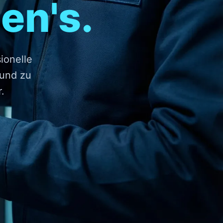
en's.
sionelle
und zu
.