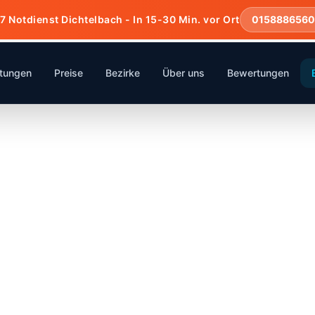
7 Notdienst Dichtelbach - In 15-30 Min. vor Ort
0158886560
stungen
Preise
Bezirke
Über uns
Bewertungen