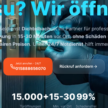
zu? Wir öffn
seldienst
Dichtelbach
ist Ihr Partner für profes
fnung
in
15-30 Minuten
vor Ort,
ohne Schäden
fairen Preisen
. Unser
24/7 Notdienst
hilft immer
Jetzt anrufen - 24/7
Rückruf anfordern
015888656070
15.000+
15-30
99%
Türöffnungen
Min. vor Ort
Schadensfrei