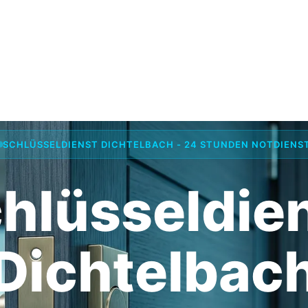
SCHLÜSSELDIENST DICHTELBACH - 24 STUNDEN NOTDIENS
hlüsseldie
Dichtelbac