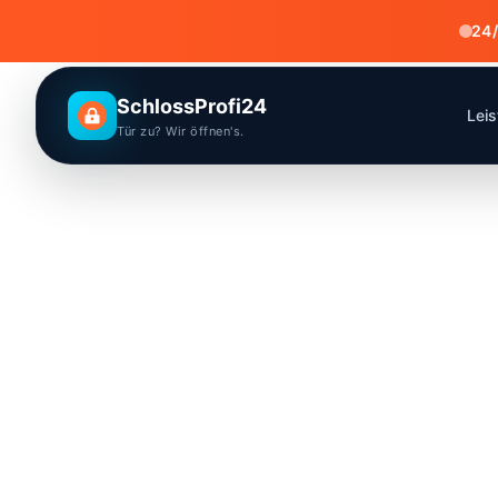
24/
SchlossProfi24
Lei
Tür zu? Wir öffnen's.