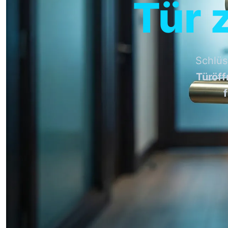
Tür 
Schlüs
Türöf