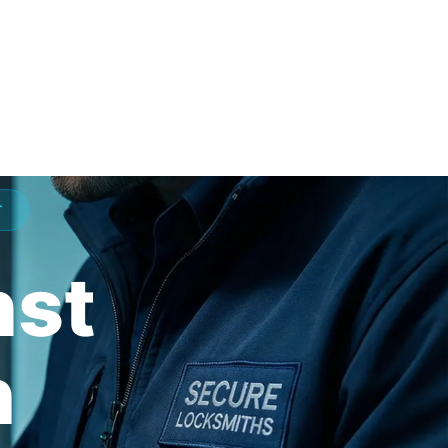
T
nst
h