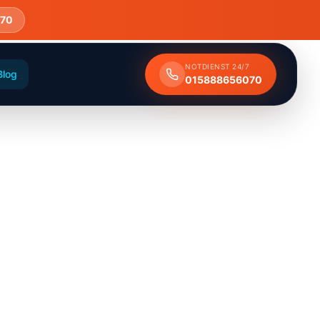
70
NOTDIENST 24/7
Blog
015888656070