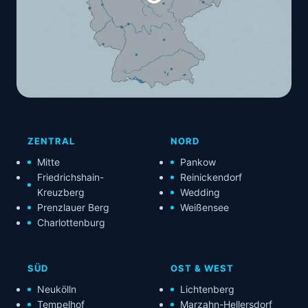
ZENTRAL
NORD
Mitte
Pankow
Friedrichshain-
Reinickendorf
Kreuzberg
Wedding
Prenzlauer Berg
Weißensee
Charlottenburg
SÜD
OST & WEST
Neukölln
Lichtenberg
Tempelhof
Marzahn-Hellersdorf