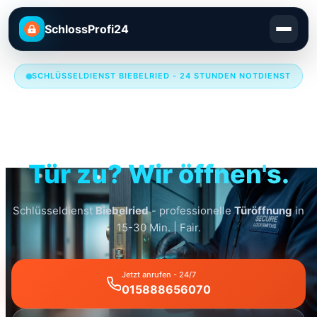
SchlossProfi24
SCHLÜSSELDIENST BIEBELRIED - 24 STUNDEN NOTDIENST
Schlüsseldienst
Biebelried
Tür zu? Wir öffnen's.
Schlüsseldienst
Biebelried
- professionelle
Türöffnung
in
15-30 Min. | Fair.
Jetzt anrufen - 24/7
015888656070